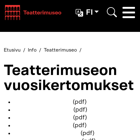
Teatterimuseo
FI
Togg
Etsi
Etusivu
Info
Teatterimuseo
Teatterimuseon
vuosikertomukset
Vuosikertomus 2025
(pdf)
Vuosikertomus 2024
(pdf)
Vuosikertomus 2023
(pdf)
Vuosikertomus 2022
(pdf)
Toimintakertomus 2021
(pdf)