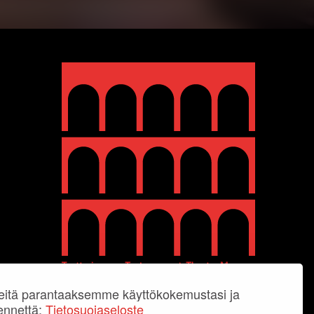
itä parantaaksemme käyttökokemustasi ja
ennettä:
Tietosuojaseloste