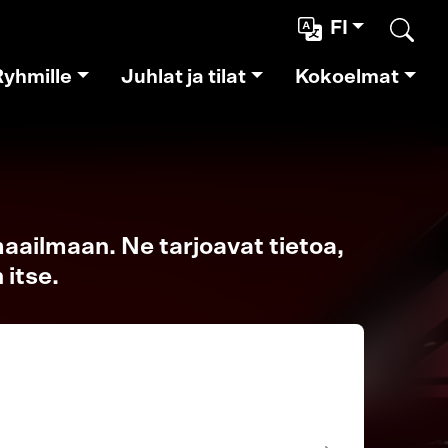
FI
Etsi
Ryhmille
Juhlat ja tilat
Kokoelmat
aailmaan. Ne tarjoavat tietoa,
 itse.