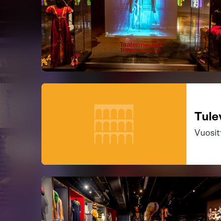
Tule
Vuosit