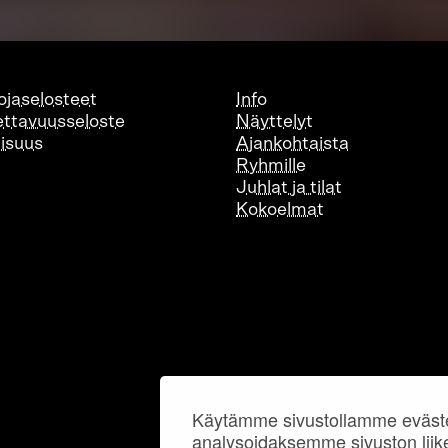
ojaselosteet
Info
ttavuusseloste
Näyttelyt
lisuus
Ajankohtaista
Ryhmille
Juhlat ja tilat
Kokoelmat
Käytämme sivustollamme eväste
analysoidaksemme sivuston liik