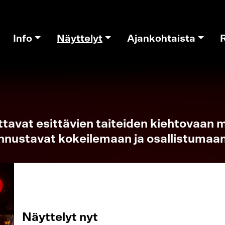
Info
Näyttelyt
Ajankohtaista
tavat esittävien taiteiden kiehtovaan m
annustavat kokeilemaan ja osallistumaan
Näyttelyt nyt