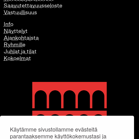
Saavutettavuusseloste
Vastuullisuus
Info
Näyttelyt
Ajankohtaista
Ryhmille
Juhlat ja tilat
Kokoelmat
Käytämme sivustollamme evästeitä
parantaaksemme käyttökokemustasi ja