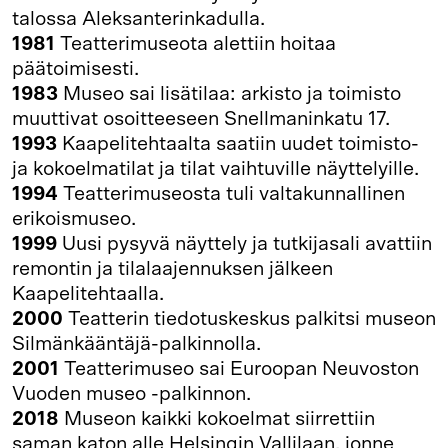
talossa Aleksanterinkadulla.
1981
Teatterimuseota alettiin hoitaa
päätoimisesti.
1983
Museo sai lisätilaa: arkisto ja toimisto
muuttivat osoitteeseen Snellmaninkatu 17.
1993
Kaapelitehtaalta saatiin uudet toimisto-
ja kokoelmatilat ja tilat vaihtuville näyttelyille.
1994
Teatterimuseosta tuli valtakunnallinen
erikoismuseo.
1999
Uusi pysyvä näyttely ja tutkijasali avattiin
remontin ja tilalaajennuksen jälkeen
Kaapelitehtaalla.
2000
Teatterin tiedotuskeskus palkitsi museon
Silmänkääntäjä-palkinnolla.
2001
Teatterimuseo sai Euroopan Neuvoston
Vuoden museo -palkinnon.
2018
Museon kaikki kokoelmat siirrettiin
saman katon alle Helsingin Vallilaan, jonne