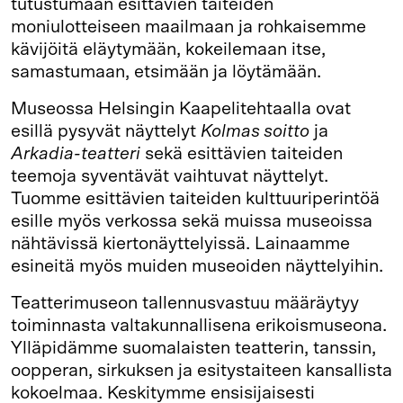
tutustumaan esittävien taiteiden
moniulotteiseen maailmaan ja rohkaisemme
kävijöitä eläytymään, kokeilemaan itse,
samastumaan, etsimään ja löytämään.
Museossa Helsingin Kaapelitehtaalla ovat
esillä pysyvät näyttelyt
Kolmas soitto
ja
Arkadia-teatteri
sekä esittävien taiteiden
teemoja syventävät vaihtuvat näyttelyt.
Tuomme esittävien taiteiden kulttuuriperintöä
esille myös verkossa sekä muissa museoissa
nähtävissä kiertonäyttelyissä. Lainaamme
esineitä myös muiden museoiden näyttelyihin.
Teatterimuseon tallennusvastuu määräytyy
toiminnasta valtakunnallisena erikoismuseona.
Ylläpidämme suomalaisten teatterin, tanssin,
oopperan, sirkuksen ja esitystaiteen kansallista
kokoelmaa. Keskitymme ensisijaisesti