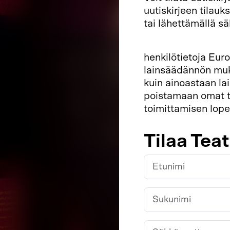
uutiskirjeen tilauk
tai lähettämällä s
Lue uutiskirjeen ti
henkilötietoja Eur
lainsäädännön muka
kuin ainoastaan la
poistamaan omat ti
toimittamisen lopet
Tilaa Tea
Etunimi
Sukunimi
Sähköposti