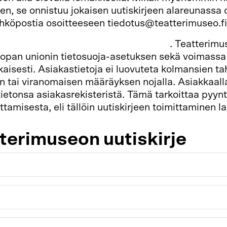
sen, se onnistuu jokaisen uutiskirjeen alareunassa 
ähköpostia osoitteeseen tiedotus@teatterimuseo.fi
laajarekisterin tietosuojaseloste täältä
. Teatterimu
oopan unionin tietosuoja-asetuksen sekä voimassa
isesti. Asiakastietoja ei luovuteta kolmansien ta
in tai viranomaisen määräyksen nojalla. Asiakkaall
etonsa asiakasrekisteristä. Tämä tarkoittaa pyyn
tamisesta, eli tällöin uutiskirjeen toimittaminen l
tterimuseon uutiskirje