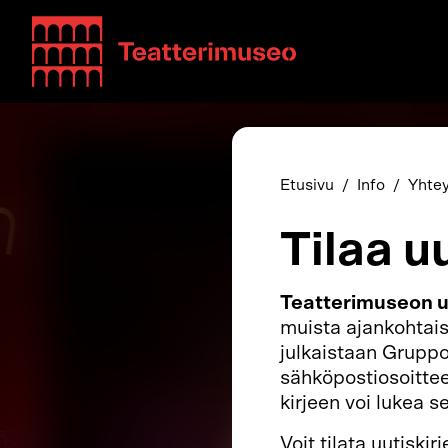
Teatterimuseo
Etusivu
Info
Yhtey
Tilaa u
Teatterimuseon uu
muista ajankohtais
julkaistaan Gruppo 
sähköpostiosoittee
kirjeen voi lukea s
Voit tilata uutiski