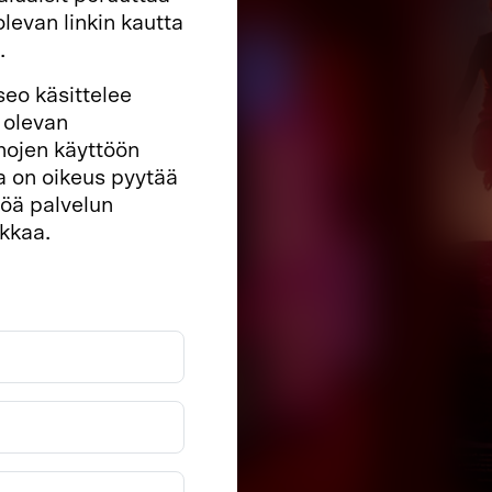
olevan linkin kautta
.
seo käsittelee
 olevan
hojen käyttöön
a on oikeus pyytää
töä palvelun
akkaa.