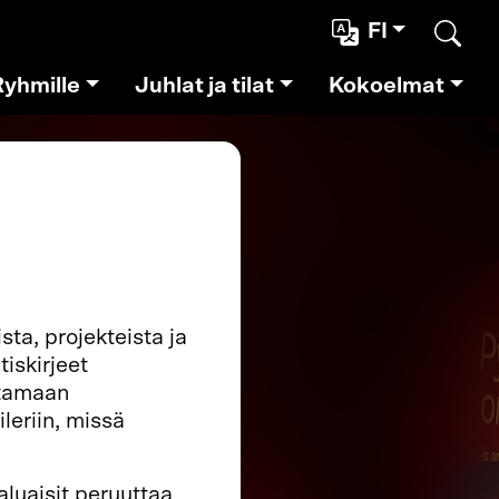
FI
Etsi
Ryhmille
Juhlat ja tilat
Kokoelmat
ta, projekteista ja
iskirjeet
ittamaan
leriin, missä
aluaisit peruuttaa