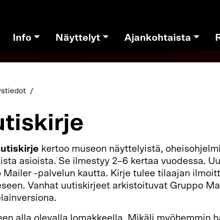
Info
Näyttelyt
Ajankohtaista
stiedot
utiskirje
tiskirje
kertoo museon näyttelyistä, oheisohjelmis
ista asioista. Se ilmestyy 2–6 kertaa vuodessa. Uut
Mailer -palvelun kautta. Kirje tulee tilaajan ilmo
seen. Vanhat uutiskirjeet arkistoituvat Gruppo Mai
elainversiona.
rjeen alla olevalla lomakkeella. Mikäli myöhemmin h