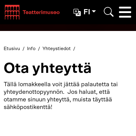
Teatterimuseo
FI
Togg
Etsi
Etusivu
Info
Yhteystiedot
Ota yhteyttä
Tällä lomakkeella voit jättää palautetta tai
yhteydenottopyynnön. Jos haluat, että
otamme sinuun yhteyttä, muista täyttää
sähköpostikenttä!
Henkilökunnan yhteystiedot
Tietopalvelu