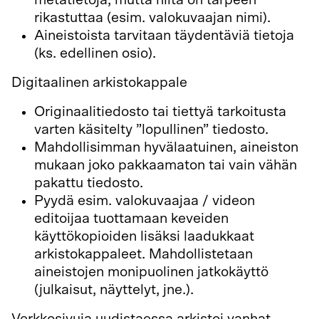
metatietoja, mutta niitä on tarpeen
rikastuttaa (esim. valokuvaajan nimi).
Aineistoista tarvitaan täydentäviä tietoja
(ks. edellinen osio).
Digitaalinen arkistokappale
Originaalitiedosto tai tiettyä tarkoitusta
varten käsitelty ”lopullinen” tiedosto.
Mahdollisimman hyvälaatuinen, aineiston
mukaan joko pakkaamaton tai vain vähän
pakattu tiedosto.
Pyydä esim. valokuvaajaa / videon
editoijaa tuottamaan keveiden
käyttökopioiden lisäksi laadukkaat
arkistokappaleet. Mahdollistetaan
aineistojen monipuolinen jatkokäyttö
(julkaisut, näyttelyt, jne.).