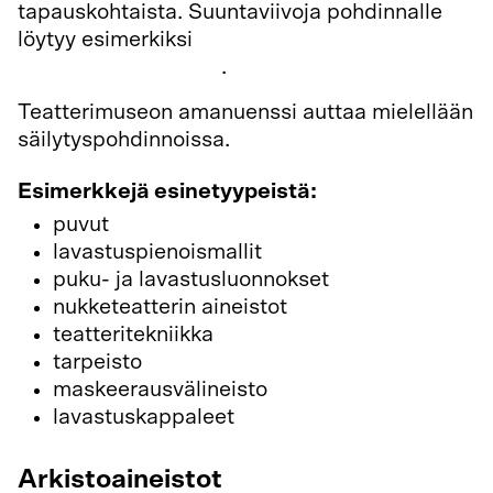
tapauskohtaista. Suuntaviivoja pohdinnalle
löytyy esimerkiksi
Teatterimuseon
kokoelmapolitiikasta
.
Teatterimuseon amanuenssi auttaa mielellään
säilytyspohdinnoissa.
Esimerkkejä esinetyypeistä:
puvut
lavastuspienoismallit
puku- ja lavastusluonnokset
nukketeatterin aineistot
teatteritekniikka
tarpeisto
maskeerausvälineisto
lavastuskappaleet
Arkistoaineistot