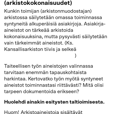
(arkistokokonaisuudet)
Kunkin toimijan (arkistonmuodostajan)
arkistossa säilytetään omassa toiminnassa
syntyneitä alkuperäisiä asiakirjoja. Asiakirja-
aineistot on tärkeää arkistoida
kokonaisuuksina, mutta pysyvästi säilytetään
vain tärkeimmät aineistot. (Ks.
Kansallisarkiston tiivis ja selkeä
Yksityisarkistojen seulontaohje
)
Taiteellisen työn aineistojen valinnassa
tarvitaan enemmän tapauskohtaista
harkintaa. Kertovatko työn myötä syntyneet
aineistot toiminnastasi riittävästi? Mitä olisi
tarpeen dokumentoida erikseen?
Huolehdi ainakin esitysten taltioimisesta.
Huom! Arkistoaineistoja sisältävät