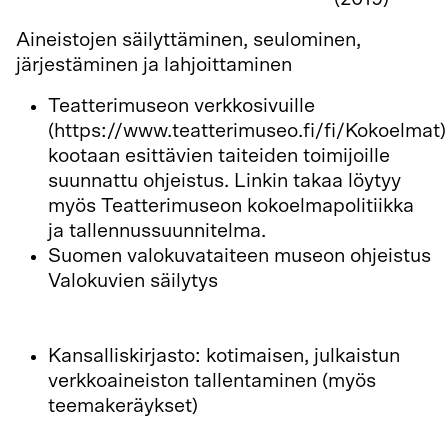
Aineistojen säilyttäminen, seulominen,
järjestäminen ja lahjoittaminen
Teatterimuseon verkkosivuille
(https://www.teatterimuseo.fi/fi/Kokoelmat)
kootaan esittävien taiteiden toimijoille
suunnattu ohjeistus. Linkin takaa löytyy
myös Teatterimuseon kokoelmapolitiikka
ja tallennussuunnitelma.
Suomen valokuvataiteen museon ohjeistus
Valokuvien säilytys
https://www.valokuvataiteenmuseo.fi/fi/tiet
ja-oppaita/valokuvien-sailytys
Kansalliskirjasto: kotimaisen, julkaistun
verkkoaineiston tallentaminen (myös
teemakeräykset)
https://www.kansalliskirjasto.fi/fi/vapaaka