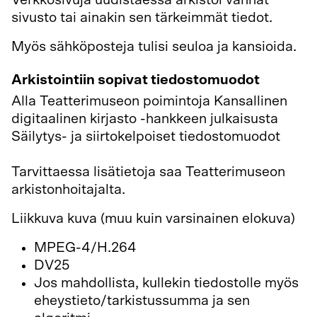
Verkkosivuja uudistaessa arkistoi vanhat
sivusto tai ainakin sen tärkeimmät tiedot.
Myös sähköposteja tulisi seuloa ja kansioida.
Arkistointiin sopivat tiedostomuodot
Alla Teatterimuseon poimintoja Kansallinen
digitaalinen kirjasto -hankkeen julkaisusta
Säilytys- ja siirtokelpoiset tiedostomuodot
http://www.digitalpreservation.fi/specifications
Tarvittaessa lisätietoja saa Teatterimuseon
arkistonhoitajalta.
Liikkuva kuva (muu kuin varsinainen elokuva)
MPEG-4/H.264
DV25
Jos mahdollista, kullekin tiedostolle myös
eheystieto/tarkistussumma ja sen