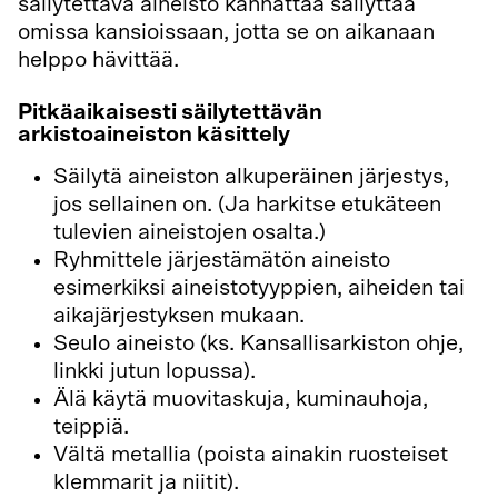
säilytettävä aineisto kannattaa säilyttää
omissa kansioissaan, jotta se on aikanaan
helppo hävittää.
Pitkäaikaisesti säilytettävän
arkistoaineiston käsittely
Säilytä aineiston alkuperäinen järjestys,
jos sellainen on. (Ja harkitse etukäteen
tulevien aineistojen osalta.)
Ryhmittele järjestämätön aineisto
esimerkiksi aineistotyyppien, aiheiden tai
aikajärjestyksen mukaan.
Seulo aineisto (ks. Kansallisarkiston ohje,
linkki jutun lopussa).
Älä käytä muovitaskuja, kuminauhoja,
teippiä.
Vältä metallia (poista ainakin ruosteiset
klemmarit ja niitit).