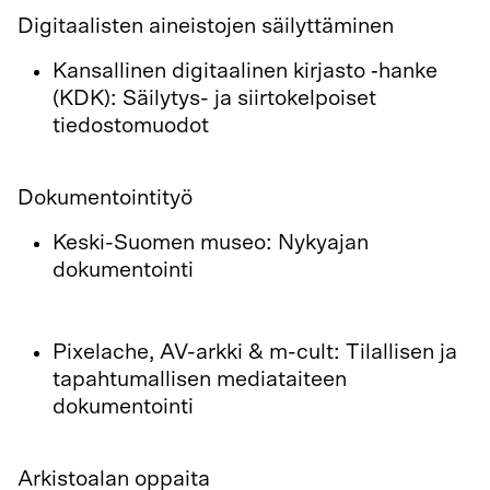
Digitaalisten aineistojen säilyttäminen
Kansallinen digitaalinen kirjasto ‑hanke
(KDK): Säilytys- ja siirtokelpoiset
tiedostomuodot
http://www.digitalpreservation.fi/specificat
Dokumentointityö
Keski-Suomen museo: Nykyajan
dokumentointi
https://www.jyvaskyla.fi/keskisuomenmuseo/
nykydokuun
Pixelache, AV-arkki & m-cult: Tilallisen ja
tapahtumallisen mediataiteen
dokumentointi
https://documenting.pixelache.ac/
Arkistoalan oppaita