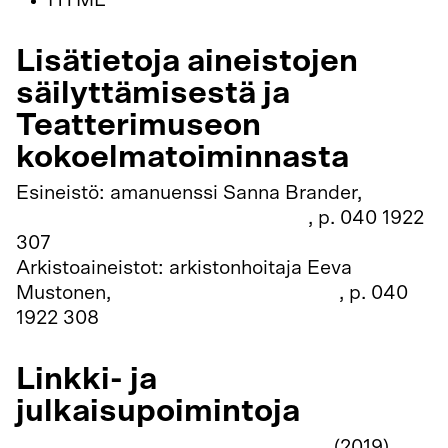
HTML
Lisätietoja aineistojen
säilyttämisestä ja
Teatterimuseon
kokoelmatoiminnasta
Esineistö: amanuenssi Sanna Brander,
sanna.brander@teatterimuseo.fi
, p. 040 1922
307
Arkistoaineistot: arkistonhoitaja Eeva
Mustonen,
arkisto@teatterimuseo.fi
, p. 040
1922 308
Linkki- ja
julkaisupoimintoja
Teatterimuseon kokoelmapolitiikka
(2019)