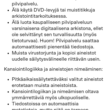
pilvipalvelu.
Älä käytä DVD-levyjä tai muistitikkuja
arkistointitarkoituksessa.
Älä luota kaupalliseen pilvipalveluun
varsinaisena digitaalisena arkistona, ellet
ole selvittänyt sen turvallisuutta (myös
tietoturvaa). Huom! Pilvipalvelu saattaa
automaattisesti pienentää tiedostoja.
Muista virustorjunta ja kopioi aineistot
uudelle säilytysvälineelle riittävän usein.
Kansiointilogiikka ja aineistojen nimeäminen:
Pitkäaikaissäilytettäväksi valitut aineistot
erotetaan muista aineistoista.
Kansiointilogiikan ja nimeämisen oltava
ymmärrettäviä myös ulkopuoliselle.
Tiedostoissa on automaattisia