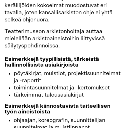
keräilijöiden kokoelmat muodostuvat eri
tavalla, joten kansallisarkiston ohje ei yhtä
selkeä ohjenuora.
Teatterimuseon arkistonhoitaja auttaa
mielellään arkistoaineistoihin liittyvissä
säilytyspohdinnoissa.
Esimerkkejä tyypillisistä, tärkeistä
hallinnollisista asiakirjoista
pöytäkirjat, muistiot, projektisuunnitelmat
ja -raportit
toimintasuunnitelmat ja ‑kertomukset
tärkeimmät talousasiakirjat
Esimerkkejä kiinnostavista taiteellisen
työn aineistoista
ohjaajan, koreografin, suunnittelijan
suunnitelmat ja muistiinpanot