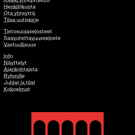
Kaikki yhteystiedot
Henkilökunta
Ota yhteyttä
Tilaa uutiskirje
Tietosuojaselosteet
Saavutettavuusseloste
Vastuullisuus
Info
Näyttelyt
Ajankohtaista
Ryhmille
Juhlat ja tilat
Kokoelmat