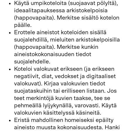
Käytä umpikoteloita (suojaavat pölyltä),
ideaalitapauksessa arkistokelpoisia
(happovapaita). Merkitse sisältö kotelon
päälle.
Erottele aineistot koteloiden sisällä
suojalehdillä, mieluiten arkistokelpoisilla
(happovapaita). Merkitse kunkin
aineistokokonaisuuden tiedot
suojalehdelle.
Koteloi valokuvat erikseen (ja erikseen
negatiivit, diat, vedokset ja digitaaliset
valokuvat). Kirjaa valokuvien tiedot
suojataskuihin tai erilliseen listaan. Jos
teet merkintöjä kuvien taakse, tee se
pehmeällä lyijykynällä, varovasti. Käytä
valokuvien käsittelyssä käsineitä.
Eristä mahdollinen homeiseksi epäilty
aineisto muusta kokonaisuudesta. Hanki