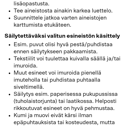
lisäopastusta.
Tee aineistosta ainakin karkea luettelo.
Suunnittele jatkoa varten aineistojen
karttumista etukäteen.
Säilytettäväksi valitun esineistön käsittely
Esim. puvut olisi hyvä pestä/puhdistaa
ennen säilytykseen pakkaamista.
Tekstiilit voi tuulettaa kuivalla säällä ja/tai
imuroida.
Muut esineet voi imuroida pienellä
imuteholla tai puhdistaa puhtaalla
siveltimellä.
Säilytys esim. paperisessa pukupussissa
(tuholaistorjunta) tai laatikossa. Helposti
rikkoutuvat esineet on hyvä pehmustaa.
Kumi ja muovi eivät kärsi ilman
epäpuhtauksista tai kosteudesta, mutta