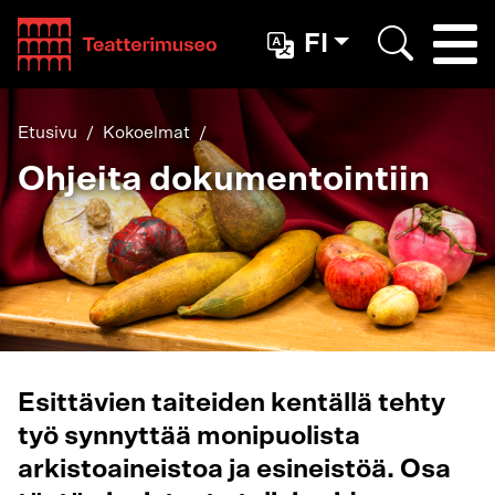
Teatterimuseo
FI
Togg
Etsi
Etusivu
Kokoelmat
Ohjeita dokumentointiin
Esittävien taiteiden kentällä tehty
työ synnyttää monipuolista
arkistoaineistoa ja esineistöä. Osa