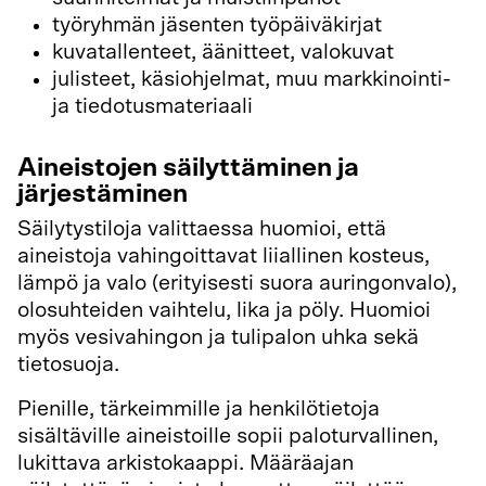
työryhmän jäsenten työpäiväkirjat
kuvatallenteet, äänitteet, valokuvat
julisteet, käsiohjelmat, muu markkinointi-
ja tiedotusmateriaali
Aineistojen säilyttäminen ja
järjestäminen
Säilytystiloja valittaessa huomioi, että
aineistoja vahingoittavat liiallinen kosteus,
lämpö ja valo (erityisesti suora auringonvalo),
olosuhteiden vaihtelu, lika ja pöly. Huomioi
myös vesivahingon ja tulipalon uhka sekä
tietosuoja.
Pienille, tärkeimmille ja henkilötietoja
sisältäville aineistoille sopii paloturvallinen,
lukittava arkistokaappi. Määräajan