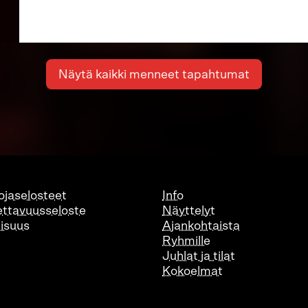
Näytä kaikki menneet tapahtumat
ojaselosteet
Info
ttavuusseloste
Näyttelyt
lisuus
Ajankohtaista
Ryhmille
Juhlat ja tilat
Kokoelmat