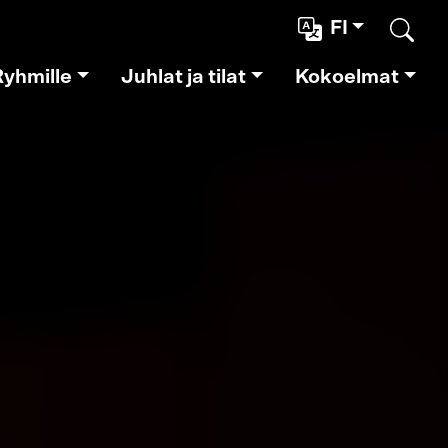
FI
Etsi
Ryhmille
Juhlat ja tilat
Kokoelmat