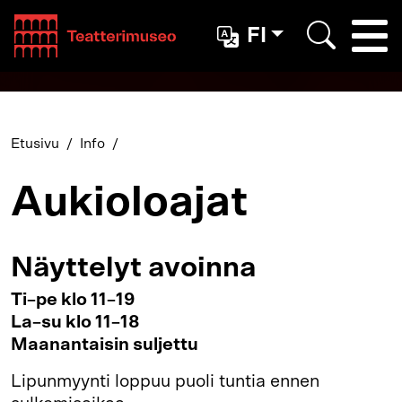
Teatterimuseo
FI
Togg
Etsi
Etusivu
Info
Aukioloajat
Näyttelyt avoinna
Ti–pe klo 11–19
La–su klo 11–18
Maanantaisin suljettu
Lipunmyynti loppuu puoli tuntia ennen