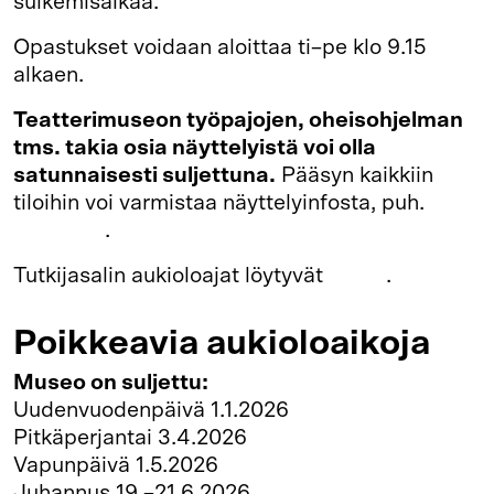
sulkemisaikaa.
Opastukset voidaan aloittaa ti–pe klo 9.15
alkaen.
Teatterimuseon työpajojen, oheisohjelman
tms. takia osia näyttelyistä voi olla
satunnaisesti suljettuna.
Pääsyn kaikkiin
tiloihin voi varmistaa näyttelyinfosta, puh.
040
1922 300
.
Tutkijasalin aukioloajat löytyvät
täältä
.
Poikkeavia aukioloaikoja
Museo on suljettu:
Uudenvuodenpäivä 1.1.2026
Pitkäperjantai 3.4.2026
Vapunpäivä 1.5.2026
Juhannus 19.–21.6.2026