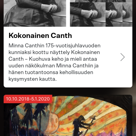
Kokonainen Canth
Minna Canthin 175-vuotisjuhlavuoden
kunniaksi koottu näyttely Kokonainen
Canth – Kuohuva keho ja mieli antaa
uuden näkökulman Minna Canthiin ja
hänen tuotantoonsa kehollisuuden
kysymysten kautta.
10.10.2018-5.1.2020