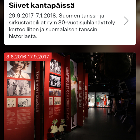
Siivet kantapäissä
29.9.2017–7.1.2018. Suomen tanssi- ja
sirkustaiteilijat ry:n 80-vuotisjuhlanäyttely
kertoo liiton ja suomalaisen tanssin
historiasta.
8.6.2016-17.9.2017