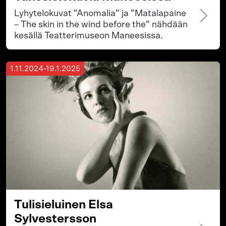
Lyhytelokuvat ”Anomalia” ja ”Matalapaine
– The skin in the wind before the” nähdään
kesällä Teatterimuseon Maneesissa.
1.11.2024-19.1.2025
Tulisieluinen Elsa
Sylvestersson