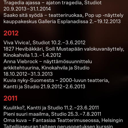
Tragedia ajassa − ajaton tragedia, Studiot
20.9.2013−31.1.2014
Saako sitä syödä − teatteriruokaa, Pop up -näyttely
kauppakeskus Galleria Esplanadissa 2.−19.12.2013
2012
Viva Vivica!, Studiot 10.2.−3.6.2012
1827 Hevibäkkäri, Soili Mustapään valokuvanäyttely,
Kinokahvila 1.3.−1.4.2012
Anna Viebrock − näyttämösuunnittelu
arkkitehtuurina, Kinokahvila ja Studio
18.10.2012−31.3.2013
Kuvia nyky-Suomesta − 2000-luvun teatteria,
Kantti ja Studio 21.9.2012−2.6.2013
2011
Kuulitko?, Kantti ja Studio 11.2.−23.6.2011
Pieni suuri maailma, Studio 25.3.−7.8.2011
Oma kuva − Fantasiaa Teatterimuseossa, Helsingin
Taiteilijaseuran taiteen perusopetuksen kurssin