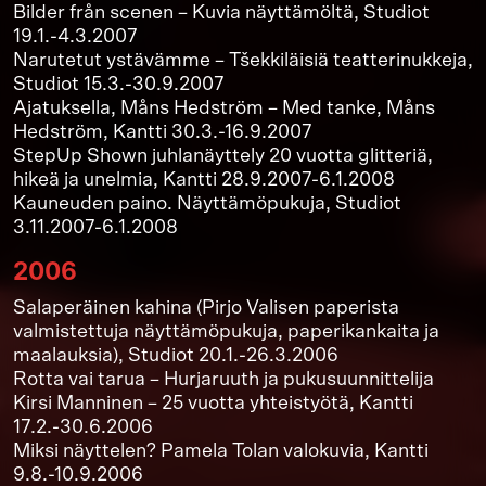
Bilder från scenen – Kuvia näyttämöltä, Studiot
19.1.-4.3.2007
Narutetut ystävämme – Tšekkiläisiä teatterinukkeja,
Studiot 15.3.-30.9.2007
Ajatuksella, Måns Hedström – Med tanke, Måns
Hedström, Kantti 30.3.-16.9.2007
StepUp Shown juhlanäyttely 20 vuotta glitteriä,
hikeä ja unelmia, Kantti 28.9.2007-6.1.2008
Kauneuden paino. Näyttämöpukuja, Studiot
3.11.2007-6.1.2008
2006
Salaperäinen kahina (Pirjo Valisen paperista
valmistettuja näyttämöpukuja, paperikankaita ja
maalauksia), Studiot 20.1.-26.3.2006
Rotta vai tarua – Hurjaruuth ja pukusuunnittelija
Kirsi Manninen – 25 vuotta yhteistyötä, Kantti
17.2.-30.6.2006
Miksi näyttelen? Pamela Tolan valokuvia, Kantti
9.8.-10.9.2006