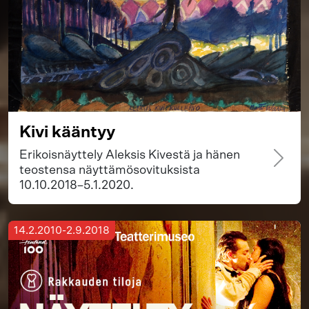
Kivi kääntyy
Erikoisnäyttely Aleksis Kivestä ja hänen
teostensa näyttämösovituksista
10.10.2018–5.1.2020.
14.2.2010-2.9.2018