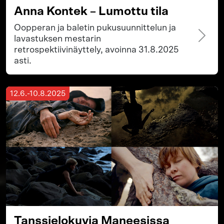
Anna Kontek – Lumottu tila
Oopperan ja baletin pukusuunnittelun ja
lavastuksen mestarin
retrospektiivinäyttely, avoinna 31.8.2025
asti.
12.6.-10.8.2025
Tanssielokuvia Maneesissa