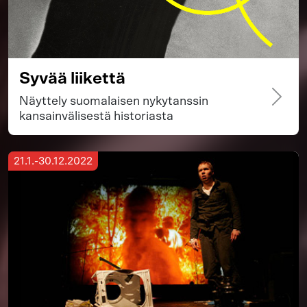
Syvää liikettä
Näyttely suomalaisen nykytanssin
kansainvälisestä historiasta
21.1.-30.12.2022