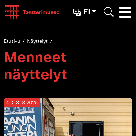
Teatterimuseo
FI
Togg
Etsi
Etusivu
Näyttelyt
Menneet
näyttelyt
4.3.-31.8.2025