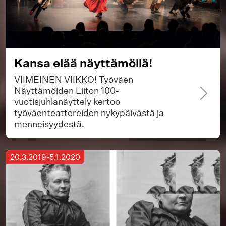
Kansa elää näyttämöllä!
VIIMEINEN VIIKKO! Työväen
Näyttämöiden Liiton 100-
vuotisjuhlanäyttely kertoo
työväenteattereiden nykypäivästä ja
menneisyydestä.
20.3.2019-5.1.2020