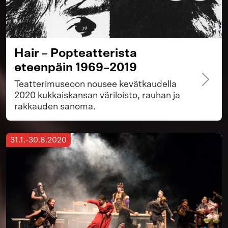
Hair – Popteatterista
eteenpäin 1969–2019
Teatterimuseoon nousee kevätkaudella
2020 kukkaiskansan väriloisto, rauhan ja
rakkauden sanoma.
31.1.-30.8.2020