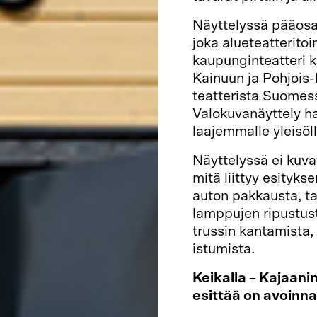
Näyttelyssä pääosa
joka alueteatterito
kaupunginteatteri k
Kainuun ja Pohjois-
teatterista Suomess
Valokuvanäyttely ha
laajemmalle yleisöll
Näyttelyssä ei kuva
mitä liittyy esityk
auton pakkausta, ta
lamppujen ripustus
trussin kantamista,
istumista.
Keikalla – Kajaani
esittää on avoinna