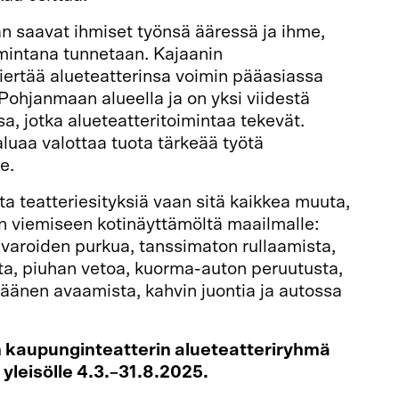
n saavat ihmiset työnsä ääressä ja ihme,
imintana tunnetaan. Kajaanin
iertää alueteatterinsa voimin pääasiassa
Pohjanmaan alueella ja on yksi viidestä
a, jotka alueteatteritoimintaa tekevät.
luaa valottaa tuota tärkeää työtä
e.
ta teatteriesityksiä vaan sitä kaikkea muuta,
sen viemiseen kotinäyttämöltä maailmalle:
varoiden purkua, tanssimaton rullaamista,
ta, piuhan vetoa, kuorma-auton peruutusta,
 äänen avaamista, kahvin juontia ja autossa
n kaupunginteatterin alueteatteriryhmä
 yleisölle 4.3.–31.8.2025.