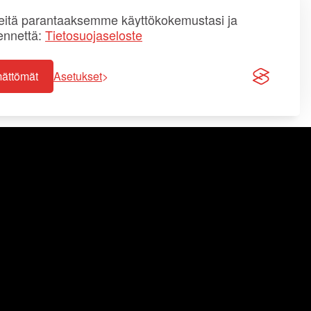
itä parantaaksemme käyttökokemustasi ja
ennettä:
Tietosuojaseloste
mättömät
Asetukset