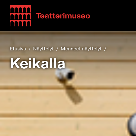
Teatterimuseo
Etusivu
Näyttelyt
Menneet näyttelyt
Keikalla