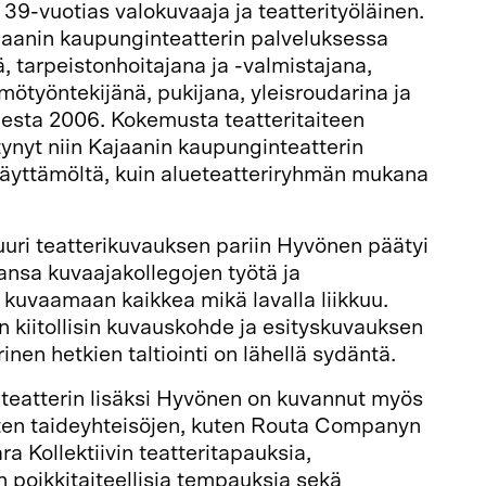
 39-vuotias valokuvaaja ja teatterityöläinen.
jaanin kaupunginteatterin palveluksessa
, tarpeistonhoitajana ja -valmistajana,
mötyöntekijänä, pukijana, yleisroudarina ja
desta 2006. Kokemusta teatteritaiteen
ynyt niin Kajaanin kaupunginteatterin
yttämöltä, kuin alueteatteriryhmän mukana
uuri teatterikuvauksen pariin Hyvönen päätyi
kansa kuvaajakollegojen työtä ja
n kuvaamaan kaikkea mikä lavalla liikkuu.
n kiitollisin kuvauskohde ja esityskuvauksen
nen hetkien taltiointi on lähellä sydäntä.
teatterin lisäksi Hyvönen on kuvannut myös
ten taideyhteisöjen, kuten Routa Companyn
ra Kollektiivin teatteritapauksia,
 poikkitaiteellisia tempauksia sekä