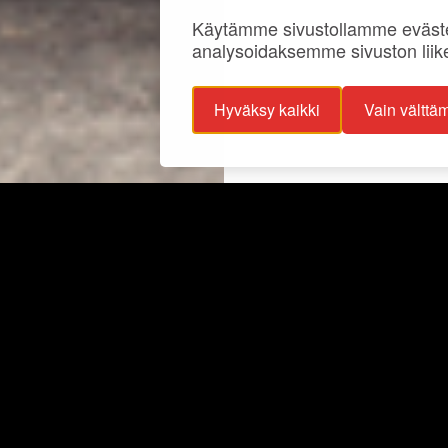
Käytämme sivustollamme eväste
analysoidaksemme sivuston liik
Hyväksy kaikki
Vain välttä
ojaselosteet
Info
ttavuusseloste
Näyttelyt
lisuus
Ajankohtaista
Ryhmille
Juhlat ja tilat
Kokoelmat