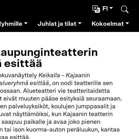
FI
Etsi
Ryhmille
Juhlat ja tilat
Kokoelmat
kaupunginteatterin
 esittää
okuvanäyttely
Keikalla – Kajaanin
 alueryhmä esittää
, on oodi teatterille sen
saan. Alueteatteri vie teatteritaidetta
et eivät muuten pääse esityksiä seuraamaan.
en palveluyksiköt, koulujen jumppasalit ja
tuvat näyttämöiksi, kun Kajaanin teatterin
 saapuu paikalle ja avaa joko pienen
 tai ison kuorma-auton peräluukun, kantaa
lkaa esittää.