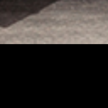
Teatterimuseo
Tietosu
Saavute
Kaapeliaukio 3
Vastuul
00180 Helsinki
Puh. 040 1922 300
Kaikki yhteystiedot
Henkilökunta
Ota yhteyttä
Tilaa uutiskirje