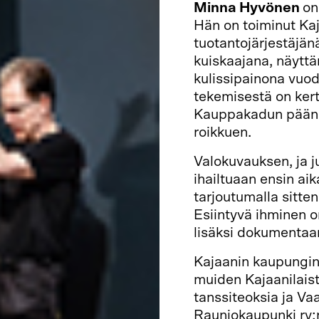
Minna Hyvönen
on
Hän on toiminut Ka
tuotantojärjestäjänä
kuiskaajana, näyttä
kulissipainona vuo
tekemisestä on kert
Kauppakadun päänä
roikkuen.
Valokuvauksen, ja j
ihailtuaan ensin ai
tarjoutumalla sitte
Esiintyvä ihminen o
lisäksi dokumentaari
Kajaanin kaupungin
muiden Kajaanilais
tanssiteoksia ja Vaa
Rauniokaupunki ry:n