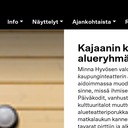
Info
Näyttelyt
Ajankohtaista
Kajaanin 
alueryhmä
Minna Hyvösen val
kaupunginteatterin
aidoimmassa muodos
sinne, missä ihmis
Päiväkodit, vanhust
kulttuuritalot muut
alueteatteriporukka
matkalaukun kannen
tavarat pirttiin ja a