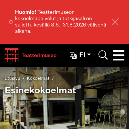
Huomio!
Teatterimuseon
kokoelmapalvelut ja tutkijasali on
suljettu kesällä 8.6.–31.8.2026 välisenä
aikana.
Teatterimuseo
FI
Togg
Etsi
Etusivu
Kokoelmat
Esinekokoelmat