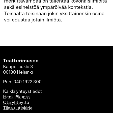
merkittävämpää on tallentaa kokonaisilmiöitä
sekä esineistöä ympäröivää kontekstia.
Toisaalta toisinaan jokin yksittäinenkin esine
voi edustaa jotain ilmiötä.
Lahjoitukset
Teatterimuseo
Kaapeliaukio 3
00180 Helsinki
Puh. 040 1922 300
Kaikki yhteystiedot
Henkilökunta
Ota yhteyttä
Tilaa uutiskirje