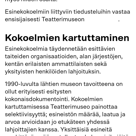
Esinekokoelmiin liittyviin tiedusteluihin vastaa
ensisijaisesti Teatterimuseon
tietopalvelu
.
Kokoelmien kartuttaminen
Esinekokoelmia täydennetään esittävien
taiteiden organisaatioiden, alan järjestöjen,
kentän erilaisten ammattilaisten sekä
yksityisten henkilöiden lahjoituksin.
1990-luvulta lähtien museon tavoitteena on
ollut erityisesti esitysten
kokonaisdokumentointi. Kokoelmien
kartuttamisessa Teatterimuseo painottaa
selektiivisyyttä; esineistön määrää, laatua ja
arvoa arvioidaan jo etukäteen yhdessä
lahjoittajien kanssa. Yksittäisiä esineitä