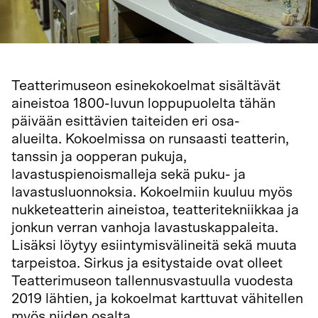
Teatterimuseon esinekokoelmat sisältävät
aineistoa 1800-luvun loppupuolelta tähän
päivään esittävien taiteiden eri osa-
alueilta. Kokoelmissa on runsaasti teatterin,
tanssin ja oopperan pukuja,
lavastuspienoismalleja sekä puku- ja
lavastusluonnoksia. Kokoelmiin kuuluu myös
nukketeatterin aineistoa, teatteritekniikkaa ja
jonkun verran vanhoja lavastuskappaleita.
Lisäksi löytyy esiintymisvälineitä sekä muuta
tarpeistoa. Sirkus ja esitystaide ovat olleet
Teatterimuseon tallennusvastuulla vuodesta
2019 lähtien, ja kokoelmat karttuvat vähitellen
myös niiden osalta.