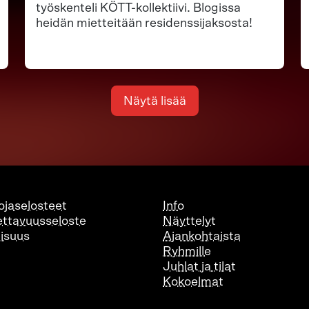
työskenteli KÖTT-kollektiivi. Blogissa
heidän mietteitään residenssijaksosta!
Näytä lisää
ojaselosteet
Info
ttavuusseloste
Näyttelyt
lisuus
Ajankohtaista
Ryhmille
Juhlat ja tilat
Kokoelmat