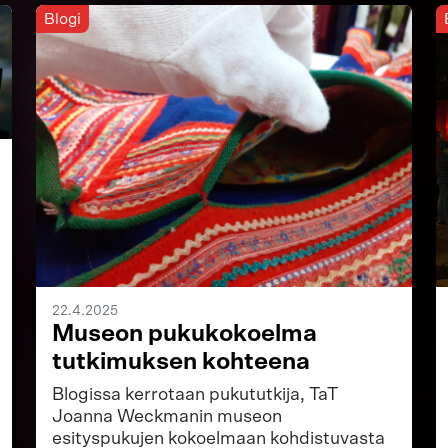
Blogi
22.4.2025
Museon pukukokoelma
tutkimuksen kohteena
Blogissa kerrotaan pukututkija, TaT
Joanna Weckmanin museon
esityspukujen kokoelmaan kohdistuvasta