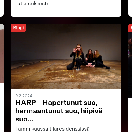
tutkimuksesta.
Blogi
9.2.2024
HARP – Hapertunut suo,
harmaantunut suo, hiipivä
suo…
Tammikuussa tilaresidenssissä