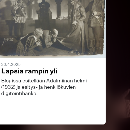
30.4.2025
Lapsia rampin yli
Blogissa esitellään Adalmiinan helmi
(1932) ja esitys- ja henkilökuvien
digitointihanke.