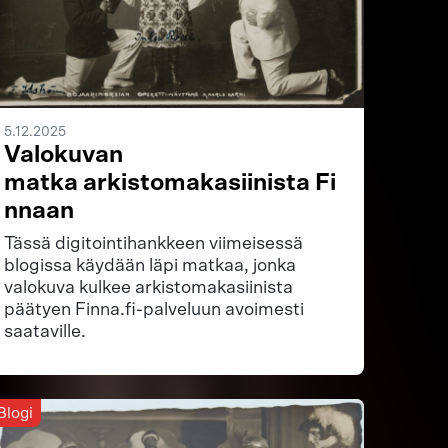
5.12.2025
Valokuvan
matka arkistomakasiinista Fi
nnaan
Tässä digitointihankkeen viimeisessä
blogissa käydään läpi matkaa, jonka
valokuva kulkee arkistomakasiinista
päätyen Finna.fi-palveluun avoimesti
saataville.
Blogi