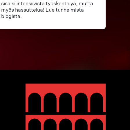
sisälsi intensiivistä työskentelyä, mutta
myös hassuttelua! Lue tunnelmista
blogista.