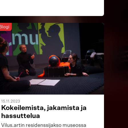
Blogi
15.11.2023
Kokeilemista, jakamista ja
hassuttelua
Vilus.artin residenssijakso museossa