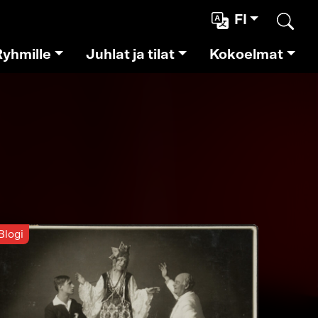
FI
Etsi
Ryhmille
Juhlat ja tilat
Kokoelmat
Blogi