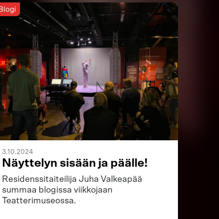
Blogi
3.10.2024
Näyttelyn sisään ja päälle!
Residenssitaiteilija Juha Valkeapää
summaa blogissa viikkojaan
Teatterimuseossa.