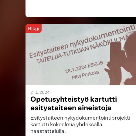
Blogi
21.5.2024
Opetusyhteistyö kartutti
esitystaiteen aineistoja
Esitystaiteen nykydokumentointiprojekti
kartutti kokoelmia yhdeksällä
haastattelulla.