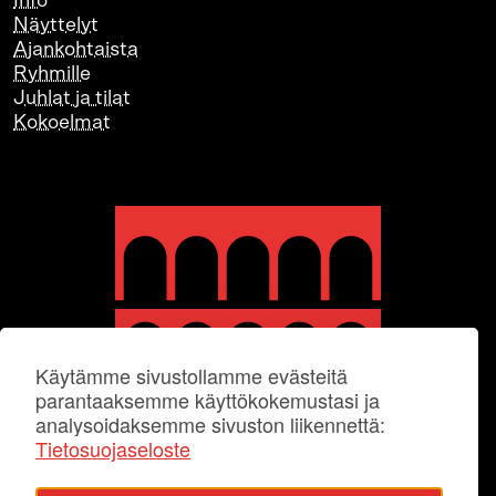
Info
Näyttelyt
Ajankohtaista
Ryhmille
Juhlat ja tilat
Kokoelmat
Käytämme sivustollamme evästeitä
parantaaksemme käyttökokemustasi ja
analysoidaksemme sivuston liikennettä:
Tietosuojaseloste