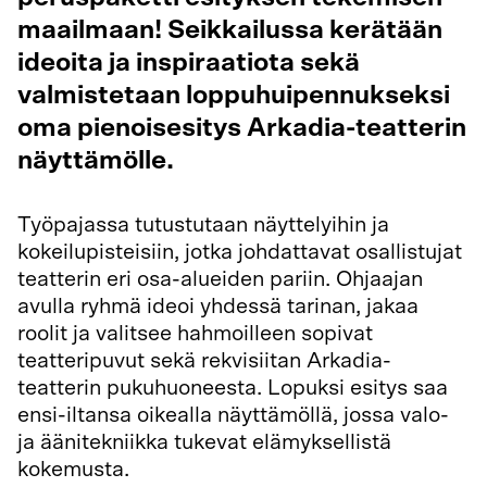
maailmaan! Seikkailussa kerätään
ideoita ja inspiraatiota sekä
valmistetaan loppuhuipennukseksi
oma pienoisesitys Arkadia-teatterin
näyttämölle.
Työpajassa tutustutaan näyttelyihin ja
kokeilupisteisiin, jotka johdattavat osallistujat
teatterin eri osa-alueiden pariin. Ohjaajan
avulla ryhmä ideoi yhdessä tarinan, jakaa
roolit ja valitsee hahmoilleen sopivat
teatteripuvut sekä rekvisiitan Arkadia-
teatterin pukuhuoneesta. Lopuksi esitys saa
ensi-iltansa oikealla näyttämöllä, jossa valo-
ja äänitekniikka tukevat elämyksellistä
kokemusta.