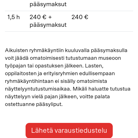
pääsymaksut
1,5 h
240 € +
240 €
pääsymaksut
Aikuisten ryhmäkäyntiin kuuluvalla pääsymaksulla
voit jäädä omatoimisesti tutustumaan museoon
työpajan tai opastuksen jälkeen. Lasten,
oppilaitosten ja erityisryhmien edullisempaan
ryhmäkäyntihintaan ei sisälly omatoimista
näyttelyyntutustumisaikaa. Mikäli haluatte tutustua
näyttelyyn vielä pajan jälkeen, voitte palata
ostettuanne pääsyliput.
Lähetä varaustiedustelu