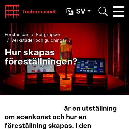
Teatterimuseo
SV
Togg
Search
Förstasidan
För grupper
Verkstäder och guidningar
Hur skapas
föreställningen?
Tredje ringningen
är en utställning
om scenkonst och hur en
föreställning skapas. I den