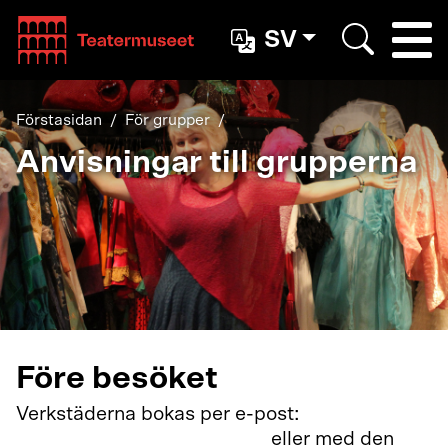
Teatterimuseo
SV
Togg
Search
Förstasidan
För grupper
Anvisningar till grupperna
Före besöket
Verkstäderna bokas per e-post:
varaukset@teatterimuseo.fi
eller med den