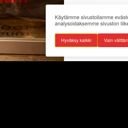
Käytämme sivustollamme eväste
analysoidaksemme sivuston liik
Hyväksy kaikki
Vain välttä
ojaselosteet
Info
ttavuusseloste
Näyttelyt
lisuus
Ajankohtaista
Ryhmille
Juhlat ja tilat
Kokoelmat