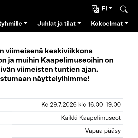
FI
Etsi
Ryhmille
Juhlat ja tilat
Kokoelmat
 viimeisenä keskiviikkona
n ja muihin Kaapelimuseoihin on
vän viimeisten tuntien ajan.
ustumaan näyttelyihimme!
Ke 29.7.2026 klo 16.00–19.00
Kaikki Kaapelimuseot
Vapaa pääsy