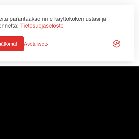
itä parantaaksemme käyttökokemustasi ja
ennettä:
Tietosuojaseloste
mättömät
Asetukset