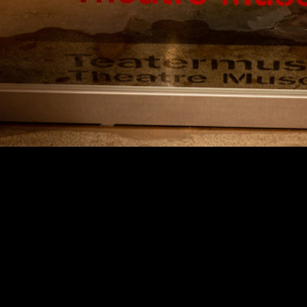
Teatterimuseo
Tietosu
Saavute
Kaapeliaukio 3
Vastuul
00180 Helsinki
Puh. 040 1922 300
Kaikki yhteystiedot
Henkilökunta
Ota yhteyttä