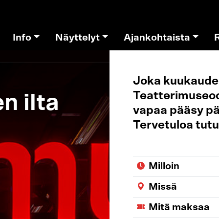
Info
Näyttelyt
Ajankohtaista
Joka kuukauden
Teatterimuseoo
n ilta
vapaa pääsy päi
Tervetuloa tut
Milloin
Missä
Mitä maksaa