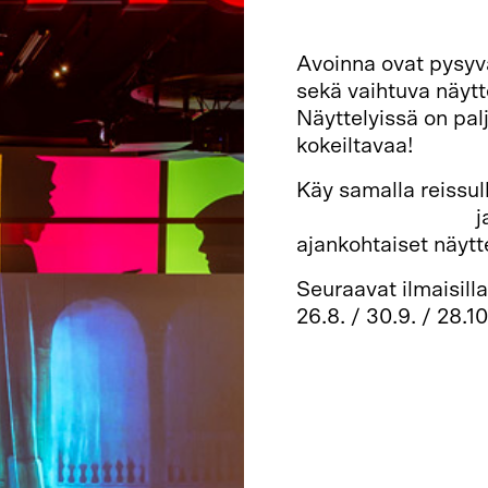
Avoinna ovat pysyv
sekä vaihtuva näyt
Näyttelyissä on palj
kokeiltavaa!
Käy samalla reissu
ravintolamuseoon
j
ajankohtaiset näytt
Seuraavat ilmaisill
26.8. / 30.9. / 28.10.