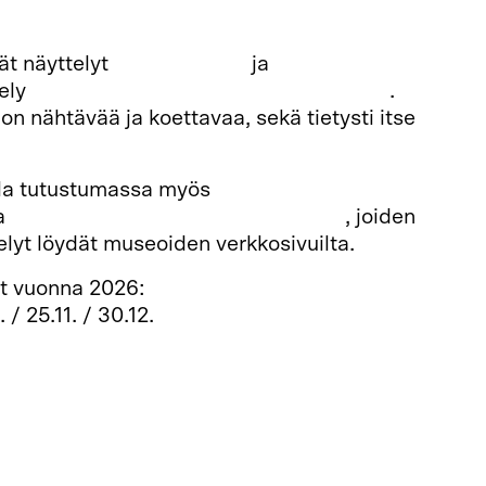
ät näyttelyt
Kolmas soitto
ja
Arkadia-teatteri
tely
Huimaa! Sirkuksen taikaa ja tarinoita
.
on nähtävää ja koettavaa, sekä tietysti itse
lla tutustumassa myös
Hotelli- ja
a
Suomen valokuvataiteen museoon
, joiden
elyt löydät museoiden verkkosivuilta.
at vuonna 2026:
 / 25.11. / 30.12.