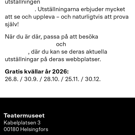
utställningen
Hisnande! Cirkusens magi och
berättelser
. Utställningarna erbjuder mycket
att se och uppleva – och naturligtvis att prova
själv!
När du är där, passa på att besöka
Hotell- och
restaurangmuseet
och
Finlands fotografiska
museum
, där du kan se deras aktuella
utställningar på deras webbplatser.
Gratis kvällar år 2026:
26.8. / 30.9. / 28.10. / 25.11. / 30.12.
Teatermuseet
Kabelplatsen 3
00180 Helsingfors