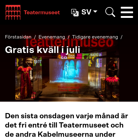
Teatterimuseo
SV
Togg
Search
Förstasidan
Evenemang
Tidigare evenemang
Gratis kväll i juli
Den sista onsdagen varje månad är
det fri entré till Teatermuseet och
de andra Kabelmuseerna under