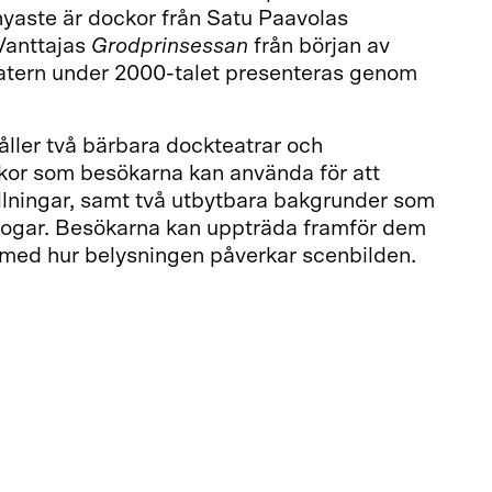
nyaste är dockor från Satu Paavolas
Vanttajas
Grodprinsessan
från början av
atern under 2000-talet presenteras genom
åller två bärbara dockteatrar och
kor som besökarna kan använda för att
llningar, samt två utbytbara bakgrunder som
skogar. Besökarna kan uppträda framför dem
med hur belysningen påverkar scenbilden.