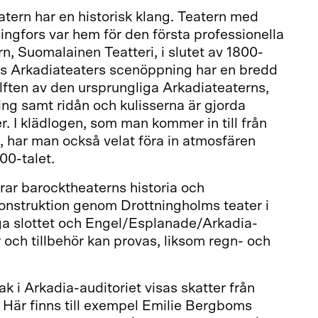
tern har en historisk klang. Teatern med
ngfors var hem för den första professionella
rn, Suomalainen Teatteri, i slutet av 1800-
ts Arkadiateaters scenöppning har en bredd
lften av den ursprungliga Arkadiateaterns,
ng samt ridån och kulisserna är gjorda
r. I klädlogen, som man kommer in till från
 har man också velat föra in atmosfären
00-talet.
rar barocktheaterns historia och
onstruktion genom Drottningholms teater i
ga slottet och Engel/Esplanade/Arkadia-
 och tillbehör kan provas, liksom regn- och
k i Arkadia-auditoriet visas skatter från
 Här finns till exempel Emilie Bergboms