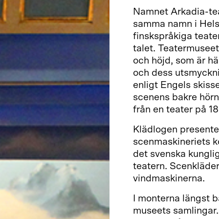
Namnet Arkadia-tea
samma namn i Helsi
finskspråkiga teate
talet. Teatermusee
och höjd, som är hä
och dess utsmyckni
enligt Engels skisse
scenens bakre hörn,
från en teater på 18
Klädlogen presente
scenmaskineriets k
det svenska kungli
teatern. Scenkläder
vindmaskinerna.
I monterna längst ba
museets samlingar.