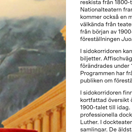
reskista från 1800-
Nationalteatern fram
kommer också en me
välkända från teate
från början av 1900
föreställningen
Juo
I sidokorridoren ka
biljetter. Affischv
förändrades under 1
Programmen har från
publiken om förestä
I sidokorridoren fi
kortfattad översikt
1900-talet till ida
professionella dock
Luther. I dockteate
samlingar. De äldst