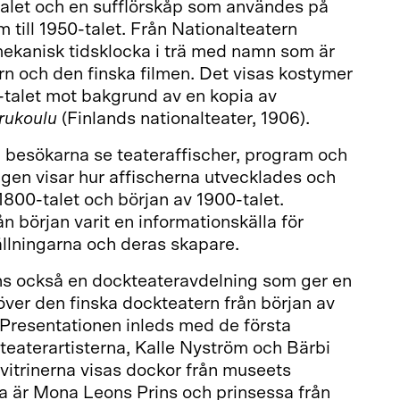
talet och en sufflörskåp som användes på
 till 1950-talet. Från Nationalteatern
kanisk tidsklocka i trä med namn som är
rn och den finska filmen. Det visas kostymer
-talet mot bakgrund av en kopia av
rukoulu
(Finlands nationalteater, 1906).
n besökarna se teateraffischer, program och
äggen visar hur affischerna utvecklades och
800-talet och början av 1900-talet.
 början varit en informationskälla för
llningarna och deras skapare.
nns också en dockteateravdelning som ger en
 över den finska dockteatern från början av
g. Presentationen inleds med de första
teaterartisterna, Kalle Nyström och Bärbi
rvitrinerna visas dockor från museets
a är Mona Leons Prins och prinsessa från