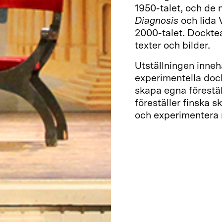
1950-talet, och de 
Diagnosis
och Iida 
2000-talet. Dockte
texter och bilder.
Utställningen inneh
experimentella doc
skapa egna förestä
föreställer finska 
och experimentera 