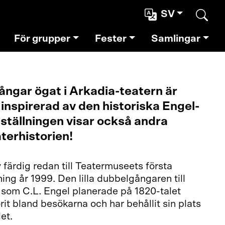
SV
Sear
För grupper
Fester
Samlingar
ångar ögat i Arkadia-teatern är
inspirerad av den historiska Engel-
ställningen visar också andra
terhistorien!
 färdig redan till Teatermuseets första
ing år 1999. Den lilla dubbelgångaren till
som C.L. Engel planerade på 1820-talet
rit bland besökarna och har behållit sin plats
et.