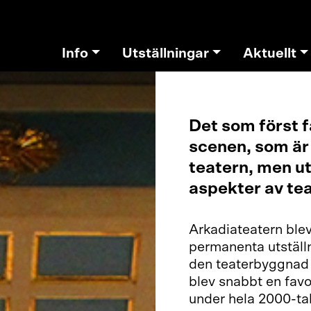
Info
Utställningar
Aktuellt
Det som först f
scenen, som är 
teatern, men ut
aspekter av tea
Arkadiateatern blev
permanenta utställn
den teaterbyggnad 
blev snabbt en favo
under hela 2000-tal