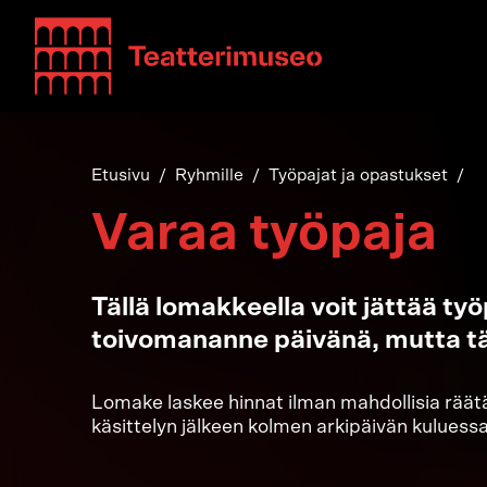
Teatterimuseo
Etusivu
Ryhmille
Työpajat ja opastukset
Varaa työpaja
Tällä lomakkeella voit jättää t
toivomananne päivänä, mutta tä
Lomake laskee hinnat ilman mahdollisia räätälö
käsittelyn jälkeen kolmen arkipäivän kulues