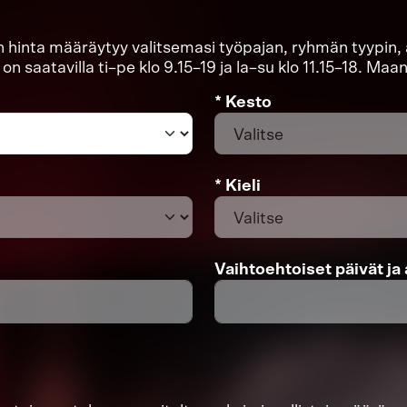
en hinta määräytyy valitsemasi työpajan, ryhmän tyypin,
n saatavilla ti–pe klo 9.15–19 ja la–su klo 11.15–18. Maa
* Kesto
* Kieli
Vaihtoehtoiset päivät ja 