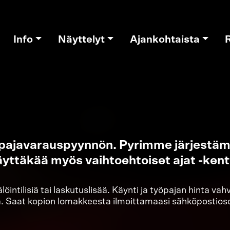
Info
Näyttelyt
Ajankohtaista
yöpajavarauspyynnön. Pyrimme järjestäm
yttäkää myös vaihtoehtoiset ajat -kent
intilisiä tai laskutuslisää. Käynti ja työpajan hinta va
sa. Saat kopion lomakkeesta ilmoittamaasi sähköpostios