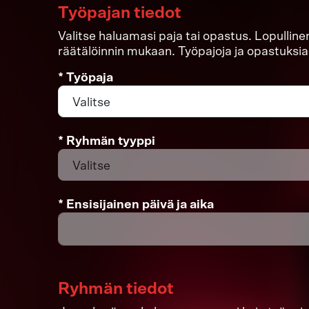
Työpajan tiedot
Valitse haluamasi paja tai opastus. Lopullin
räätälöinnin mukaan. Työpajoja ja opastuksia o
* Työpaja
* Ryhmän tyyppi
* Ensisijainen päivä ja aika
Ryhmän tiedot