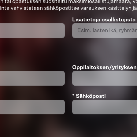
n tai opastuksen suositeltu maksimiosallistujamäärä, 
 hinta vahvistetaan sähköpostitse varauksen käsittelyn j
Lisätietoja osallistujista
Oppilaitoksen/yritykse
* Sähköposti