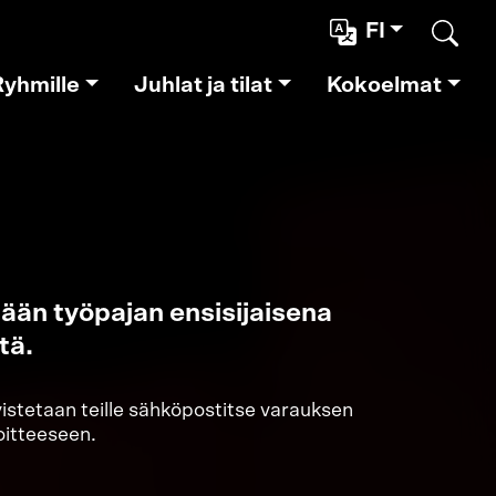
FI
Etsi
Ryhmille
Juhlat ja tilat
Kokoelmat
ään työpajan ensisijaisena
tä.
hvistetaan teille sähköpostitse varauksen
oitteeseen.