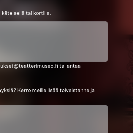
äteisellä tai kortilla.
araukset@teatterimuseo.fi tai antaa
ksiä? Kerro meille lisää toiveistanne ja