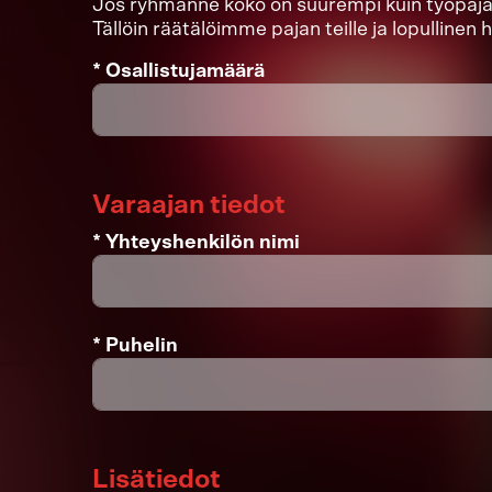
Jos ryhmänne koko on suurempi kuin työpaja
Tällöin räätälöimme pajan teille ja lopullinen
* Osallistujamäärä
Varaajan tiedot
* Yhteyshenkilön nimi
* Puhelin
Lisätiedot