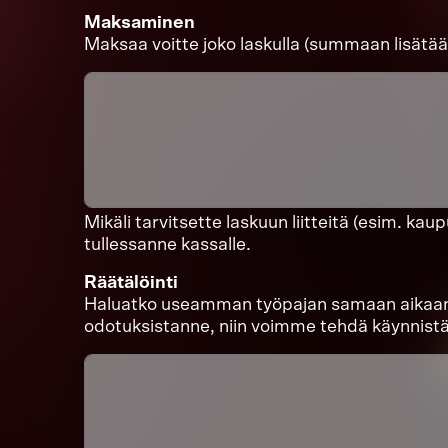
Maksaminen
Maksaa voitte joko laskulla (summaan lisätään 
Mikäli tarvitsette laskuun liitteitä (esim. k
tullessanne kassalle.
Räätälöinti
Haluatko useamman työpajan samaan aikaan tai 
odotuksistanne, niin voimme tehdä käynnis