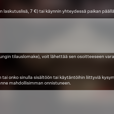
laskutuslisä, 7 €) tai käynnin yhteydessä paikan päällä k
aupungin tilauslomake), voit lähettää sen osoitteeseen v
onko sinulla sisältöön tai käytäntöihin liittyviä kysymy
tänne mahdollisimman onnistuneen.