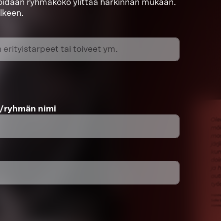
voidaan ryhmäkoko ylittää harkinnan mukaan.
älkeen.
n/ryhmän nimi