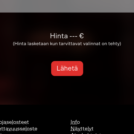
Hinta
---
€
(Hinta lasketaan kun tarvittavat valinnat on tehty)
Lähetä
ojaselosteet
Info
ttavuusseloste
Näyttelyt