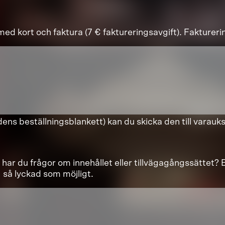
d kort och faktura (7 € faktureringsavgift). Fakturerin
dens beställningsblankett) kan du skicka den till varauks
r har du frågor om innehållet eller tillvägagångssättet
g så lyckad som möjligt.