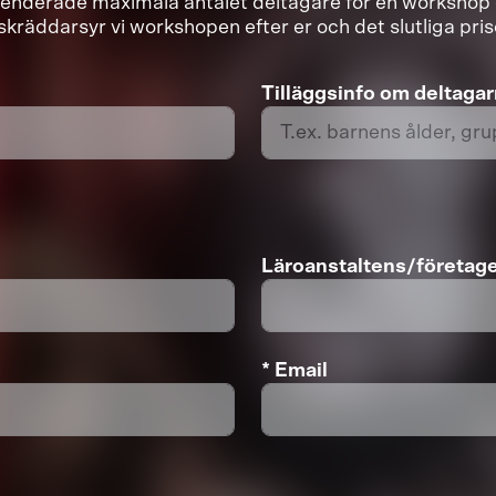
enderade maximala antalet deltagare för en workshop e
l skräddarsyr vi workshopen efter er och det slutliga pri
Tilläggsinfo om deltaga
Läroanstaltens/företag
* Email