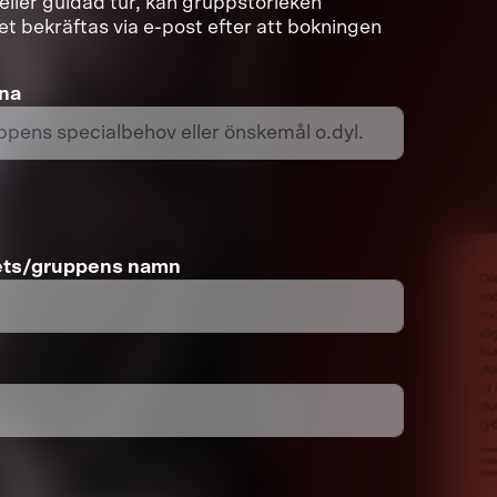
ller guidad tur, kan gruppstorleken
set bekräftas via e-post efter att bokningen
rna
ets/gruppens namn