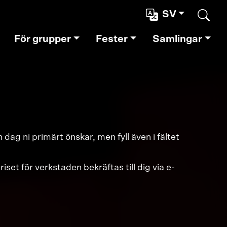
SV
Sear
För grupper
Fester
Samlingar
ag ni primärt önskar, men fyll även i fältet
set för verkstaden bekräftas till dig via e-