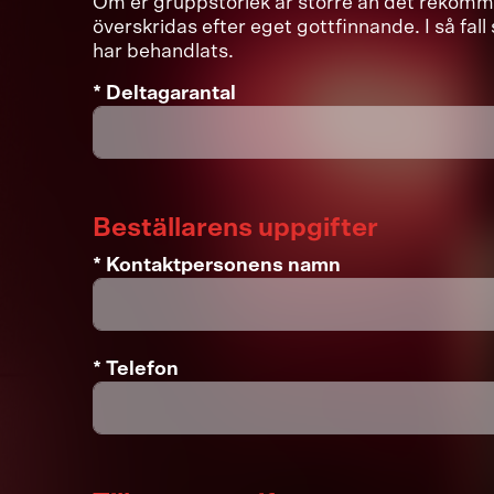
Om er gruppstorlek är större än det rekomm
överskridas efter eget gottfinnande. I så fal
har behandlats.
* Deltagarantal
Beställarens uppgifter
* Kontaktpersonens namn
* Telefon