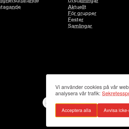
glighetsutlåtande
Utställningar
stagande
Aktuellt
För grupper
Fester
Samlingar
Vi använder cookies på vår webb
analysera vår trafik:
Sekretesspo
Acceptera alla
Avvisa icke