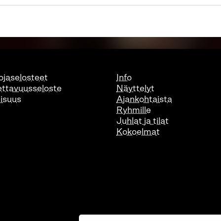
ojaselosteet
Info
ttavuusseloste
Näyttelyt
lisuus
Ajankohtaista
Ryhmille
Juhlat ja tilat
Kokoelmat