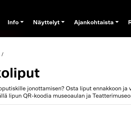
Info
Näyttelyt
Ajankohtaista
oliput
pputiskille jonottamisen? Osta liput ennakkoon ja v
lä lipun QR-koodia museoaulan ja Teatterimuseon 