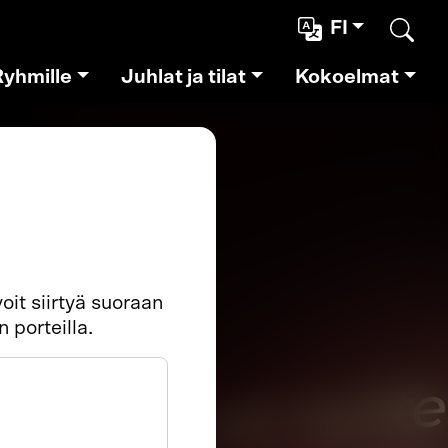
FI
Etsi
Ryhmille
Juhlat ja tilat
Kokoelmat
oit siirtyä suoraan
porteilla.