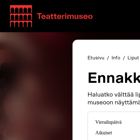
Teatterimuseo
Etusivu
Info
Liput
Ennakk
Haluatko välttää li
museoon näyttämäl