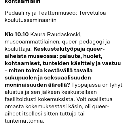
kohtaamisiin
Pedaali ry ja Teatterimuseo: Tervetuloa
koulutusseminaariin
Klo 10.10
Kaura Raudaskoski,
museoammattilainen, queer-pedagogi ja
kouluttaja:
Keskustelutyöpaja queer-
aiheista museossa: palaute, huolet,
kohtaamiset, tunteiden käsittely ja vastuu
– miten toimia kestävällä tavalla
sukupuolen ja seksuaalisuuden
moninaisuuden äärellä?
Työpajassa on lyhyt
alustus ja sen jälkeen keskustellaan
fasilitoidusti kokemuksista. Voit osallistua
omasta kokemuksestasi käsin, oli queer-
aiheet itsellesi sitten tuttuja tai
tuntemattomia.