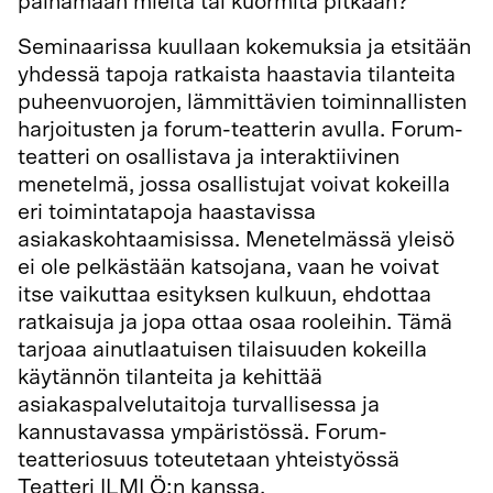
painamaan mieltä tai kuormita pitkään?
Seminaarissa kuullaan kokemuksia ja etsitään
yhdessä tapoja ratkaista haastavia tilanteita
puheenvuorojen, lämmittävien toiminnallisten
harjoitusten ja forum-teatterin avulla. Forum-
teatteri on osallistava ja interaktiivinen
menetelmä, jossa osallistujat voivat kokeilla
eri toimintatapoja haastavissa
asiakaskohtaamisissa. Menetelmässä yleisö
ei ole pelkästään katsojana, vaan he voivat
itse vaikuttaa esityksen kulkuun, ehdottaa
ratkaisuja ja jopa ottaa osaa rooleihin. Tämä
tarjoaa ainutlaatuisen tilaisuuden kokeilla
käytännön tilanteita ja kehittää
asiakaspalvelutaitoja turvallisessa ja
kannustavassa ympäristössä. Forum-
teatteriosuus toteutetaan yhteistyössä
Teatteri ILMI Ö:n kanssa.