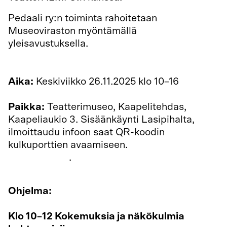
Pedaali ry:n toiminta rahoitetaan
Museoviraston myöntämällä
yleisavustuksella.
Aika:
Keskiviikko 26.11.2025 klo 10–16
Paikka:
Teatterimuseo, Kaapelitehdas,
Kaapeliaukio 3. Sisäänkäynti Lasipihalta,
ilmoittaudu infoon saat QR-koodin
kulkuporttien avaamiseen.
Tarkemmat ohjeet
saapumiseen
.
Ohjelma:
Klo 10–12 Kokemuksia ja näkökulmia