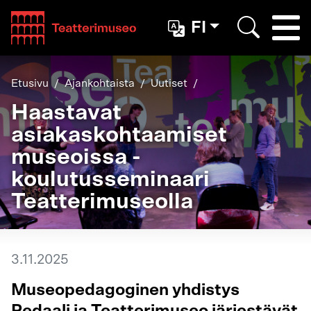
Teatterimuseo
FI
Togg
Etsi
Etusivu
Ajankohtaista
Uutiset
Haastavat
asiakaskohtaamiset
museoissa -
koulutusseminaari
Teatterimuseolla
3.11.2025
Museopedagoginen yhdistys