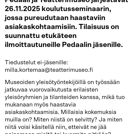
Pedaali ja Teatterimuseo järjestävät
26.11.2025 koulutusseminaarin,
jossa pureudutaan haastaviin
asiakaskohtaamisiin. Tilaisuus on
suunnattu etukäteen
ilmoittautuneille Pedaalin jäsenille.
Tiedustelut ei-jäsenille:
milla.kortemaa@teatterimuseo.fi
Museoiden yleisötyöntekijöillä on työssään
jatkuvaa vuorovaikutusta erilaisten
yleisöryhmien ja tilanteiden kanssa, mikä tuo
mukanaan myös haastavia
asiakaskohtaamisia. Millaisia kokemuksia
muilla on? Miten niistä on selvitty? Ja miten
niitä voisi käsitellä niin, etteivät ne jää