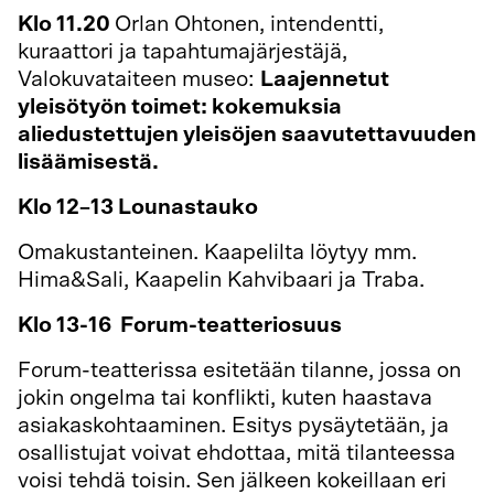
Klo 11.20
Orlan Ohtonen, intendentti,
kuraattori ja tapahtumajärjestäjä,
Valokuvataiteen museo:
Laajennetut
yleisötyön toimet: kokemuksia
aliedustettujen yleisöjen saavutettavuuden
lisäämisestä.
Klo 12–13 Lounastauko
Omakustanteinen. Kaapelilta löytyy mm.
Hima&Sali, Kaapelin Kahvibaari ja Traba.
Klo 13-16 Forum-teatteriosuus
Forum-teatterissa esitetään tilanne, jossa on
jokin ongelma tai konflikti, kuten haastava
asiakaskohtaaminen. Esitys pysäytetään, ja
osallistujat voivat ehdottaa, mitä tilanteessa
voisi tehdä toisin. Sen jälkeen kokeillaan eri