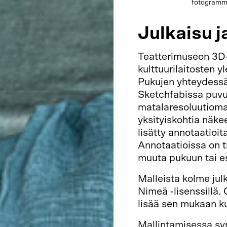
fotogramme
Julkaisu j
Teatterimuseon 3D-m
kulttuurilaitosten y
Pukujen yhteydessä 
Sketchfabissa puvu
matalaresoluutiomal
yksityiskohtia näke
lisätty annotaatioita
Annotaatioissa on t
muuta pukuun tai esi
Malleista kolme jul
Nimeä ‑lisenssillä.
lisää sen mukaan ku
Mallintamisessa syn