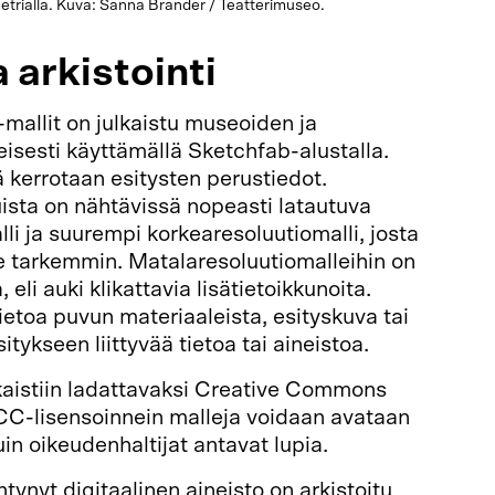
trialla. Kuva: Sanna Brander / Teatterimuseo.
a arkistointi
allit on julkaistu museoiden ja
leisesti käyttämällä Sketchfab-alustalla.
kerrotaan esitysten perustiedot.
ista on nähtävissä nopeasti latautuva
li ja suurempi korkearesoluutiomalli, josta
e tarkemmin. Matalaresoluutiomalleihin on
, eli auki klikattavia lisätietoikkunoita.
ietoa puvun materiaaleista, esityskuva tai
tykseen liittyvää tietoa tai aineistoa.
kaistiin ladattavaksi Creative Commons
 CC-lisensoinnein malleja voidaan avataan
in oikeudenhaltijat antavat lupia.
tynyt digitaalinen aineisto on arkistoitu