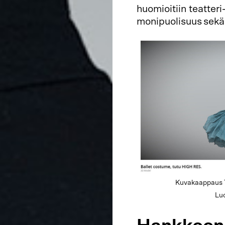
huomioitiin teatteri
monipuolisuus sekä
Kuvakaappaus T
Luc