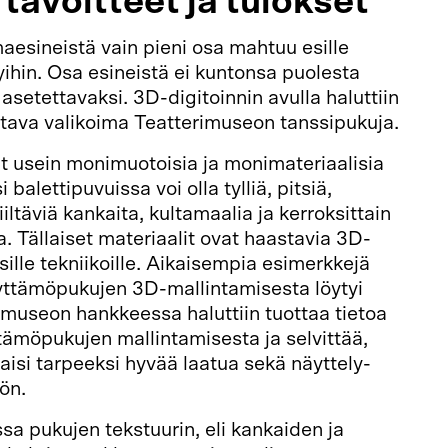
avoitteet ja tulokset
esineistä vain pieni osa mahtuu esille
lyihin. Osa esineistä ei kuntonsa puolesta
 asetettavaksi. 3D-digitoinnin avulla haluttiin
stava valikoima Teatterimuseon tanssipukuja.
 usein monimuotoisia ja monimateriaalisia
 balettipuvuissa voi olla tylliä, pitsiä,
iiltäviä kankaita, kultamaalia ja kerroksittain
ta. Tällaiset materiaalit ovat haastavia 3D-
sille tekniikoille. Aikaisempia esimerkkejä
ttämöpukujen 3D-mallintamisesta löytyi
imuseon hankkeessa haluttiin tuottaa tietoa
ämöpukujen mallintamisesta ja selvittää,
taisi tarpeeksi hyvää laatua sekä näyttely-
ön.
sa pukujen tekstuurin, eli kankaiden ja