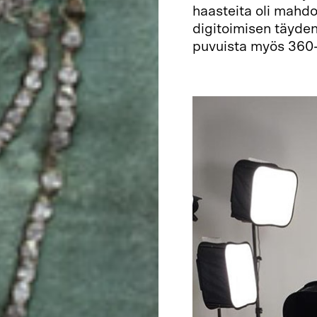
haasteita oli mahdol
digitoimisen täyde
puvuista myös 360-