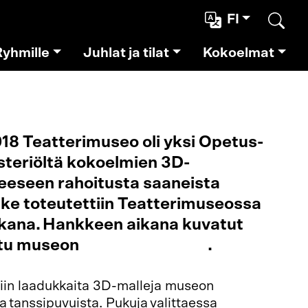
FI
Etsi
Ryhmille
Juhlat ja tilat
Kokoelmat
18 Teatterimuseo oli yksi Opetus-
isteriöltä kokoelmien 3D-
keeseen rahoitusta saaneista
ke toteutettiin Teatterimuseossa
kana. Hankkeen aikana kuvatut
istu museon
Sketchfab-tilillä
.
iin laadukkaita 3D-malleja museon
a tanssipuvuista. Pukuja valittaessa