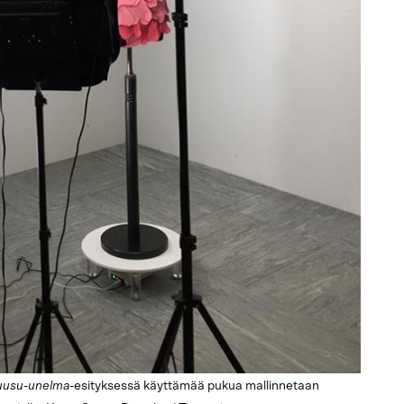
usu-unelma
-esityksessä käyttämää pukua mallinnetaan