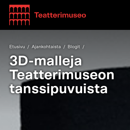
Teatterimuseo
Etusivu
Ajankohtaista
Blogit
3D-malleja
Teatterimuseon
tanssipuvuista