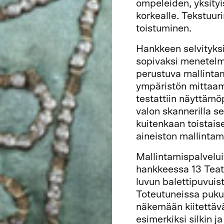
ompeleiden, yksityi
korkealle. Tekstuur
toistuminen.
Hankkeen selvityksi
sopivaksi menetelmä
perustuva mallintam
ympäristön mittaam
testattiin näyttäm
valon skannerilla s
kuitenkaan toistais
aineiston mallintam
Mallintamispalvelui
hankkeessa 13 Teat
luvun balettipuvuis
Toteutuneissa puku
näkemään kiitettävä
esimerkiksi silkin ja