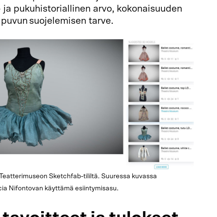
- ja pukuhistoriallinen arvo, kokonaisuuden
 puvun suojelemisen tarve.
eatterimuseon Sketchfab-tililtä. Suuressa kuvassa
ia Nifontovan käyttämä esiintymisasu.