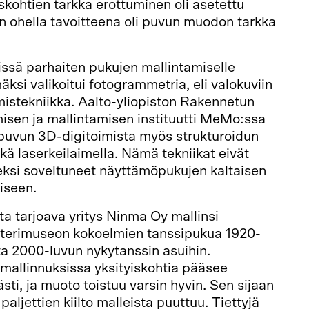
skohtien tarkka erottuminen oli asetettu
in ohella tavoitteena oli puvun muodon tarkka
ssä parhaiten pukujen mallintamiselle
ksi valikoitui fotogrammetria, eli valokuviin
istekniikka. Aalto-yliopiston Rakennetun
isen ja mallintamisen instituutti MeMo:ssa
öpuvun 3D-digitoimista myös strukturoidun
ekä laserkeilaimella. Nämä tekniikat eivät
eksi soveltuneet näyttämöpukujen kaltaisen
iseen.
ta tarjoava yritys Ninma Oy mallinsi
terimuseon kokoelmien tanssipukua 1920-
ta 2000-luvun nykytanssin asuihin.
mallinnuksissa yksityiskohtia pääsee
sti, ja muoto toistuu varsin hyvin. Sen sijaan
 paljettien kiilto malleista puuttuu. Tiettyjä