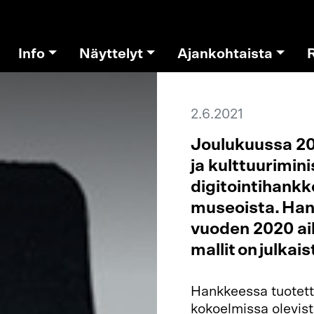
Info
Näyttelyt
Ajankohtaista
2.6.2021
Joulukuussa 20
ja kulttuurimin
digitointihank
museoista. Han
vuoden 2020 ai
mallit on julka
Hankkeessa tuotett
kokoelmissa olevist