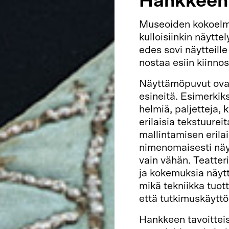
Hankkeen t
Museoiden kokoelma
kulloisiinkin näytte
edes sovi näytteille
nostaa esiin kiinno
Näyttämöpuvut ovat
esineitä. Esimerkiksi
helmiä, paljetteja, k
erilaisia tekstuurei
mallintamisen erilai
nimenomaisesti näy
vain vähän. Teatter
ja kokemuksia näytt
mikä tekniikka tuot
että tutkimuskäyttö
Hankkeen tavoitteis