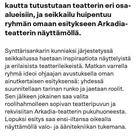
kautta tutustutaan teatterin eri osa-
alueisiin, ja seikkailu huipentuu
ryhmän omaan esitykseen Arkadia-
teatterin näyttämöllä.
Synttärisankarin kunniaksi järjestetyssä
seikkailussa haetaan inspiraatiota näyttelyistä
ja erilaisista teatterileikeistä. Matkan varrella
ryhmä ideoi ohjaajan avustuksella oman
ainutkertaisen esityksensä: yhdessä
suunnitellaan tarinan runko ja jaetaan roolit.
Sen jälkeen jokainen saa valita
roolihahmolleen sopivan teatteripuvun ja
rekvisiitan Arkadia-teatterin pukuhuoneesta.
Lopuksi esitys saa ensi-iltansa oikealla
näyttämöllä valo- ja äänitekniikan tukemana.