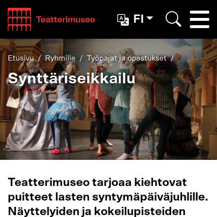
Teatterimuseo
FI
Togg
Etsi
Etusivu
Ryhmille
Työpajat ja opastukset
Synttäriseikkailu
Teatterimuseo tarjoaa kiehtovat
puitteet lasten syntymäpäiväjuhlille.
Näyttelyiden ja kokeilupisteiden