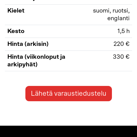
Kielet
suomi, ruotsi,
englanti
Kesto
1,5 h
Hinta (arkisin)
220 €
Hinta (viikonloput ja
330 €
arkipyhät)
Lähetä varaustiedustelu