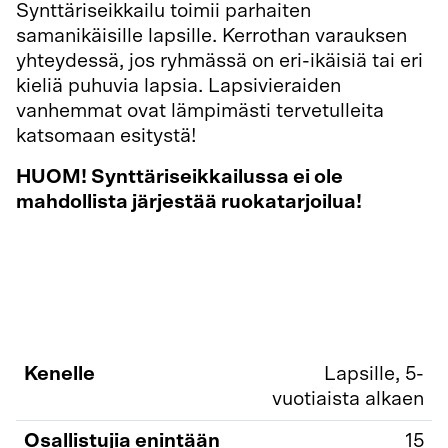
Synttäriseikkailu toimii parhaiten
samanikäisille lapsille. Kerrothan varauksen
yhteydessä, jos ryhmässä on eri-ikäisiä tai eri
kieliä puhuvia lapsia. Lapsivieraiden
vanhemmat ovat lämpimästi tervetulleita
katsomaan esitystä!
HUOM! Synttäriseikkailussa ei ole
mahdollista järjestää ruokatarjoilua!
Luethan täältä lisää tietoa ja tärkeitä
ohjeita onnistuneeseen
Synttäriseikkailuun!
Kenelle
Lapsille, 5-
vuotiaista alkaen
Osallistujia enintään
15