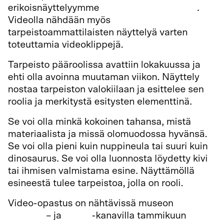
erikoisnäyttelyymme
Tarpeisto pääroolissa
.
Videolla nähdään myös
tarpeistoammattilaisten näyttelyä varten
toteuttamia videoklippejä.
Tarpeisto pääroolissa avattiin lokakuussa ja
ehti olla avoinna muutaman viikon. Näyttely
nostaa tarpeiston valokiilaan ja esittelee sen
roolia ja merkitystä esitysten elementtinä.
Se voi olla minkä kokoinen tahansa, mistä
materiaalista ja missä olomuodossa hyvänsä.
Se voi olla pieni kuin nuppineula tai suuri kuin
dinosaurus. Se voi olla luonnosta löydetty kivi
tai ihmisen valmistama esine. Näyttämöllä
esineestä tulee tarpeistoa, jolla on rooli.
Video-opastus on nähtävissä museon
YouTube
– ja
Vimeo
-kanavilla tammikuun