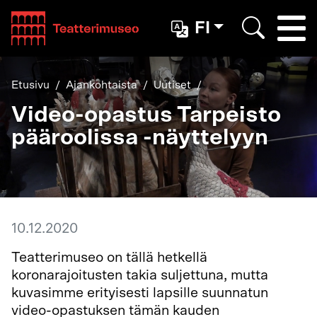
Teatterimuseo
FI
Togg
Etsi
Etusivu
Ajankohtaista
Uutiset
Video-opastus Tarpeisto
pääroolissa -näyttelyyn
10.12.2020
Teatterimuseo on tällä hetkellä
koronarajoitusten takia suljettuna, mutta
kuvasimme erityisesti lapsille suunnatun
video-opastuksen tämän kauden