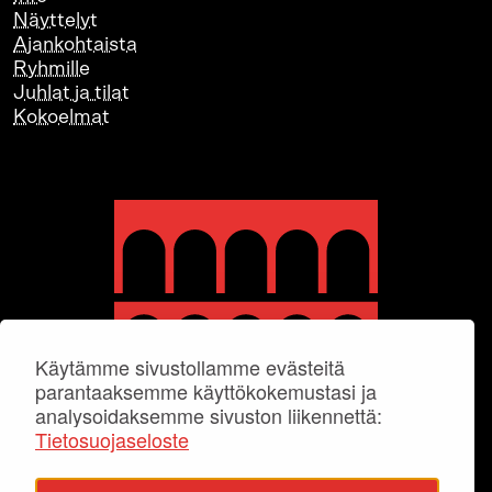
Näyttelyt
Ajankohtaista
Ryhmille
Juhlat ja tilat
Kokoelmat
Käytämme sivustollamme evästeitä
parantaaksemme käyttökokemustasi ja
analysoidaksemme sivuston liikennettä:
Tietosuojaseloste