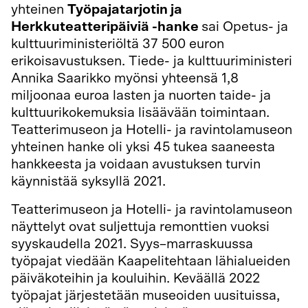
yhteinen
Työpajatarjotin ja
Herkkuteatteripäiviä -hanke
sai Opetus- ja
kulttuuriministeriöltä 37 500 euron
erikoisavustuksen. Tiede- ja kulttuuriministeri
Annika Saarikko myönsi yhteensä 1,8
miljoonaa euroa lasten ja nuorten taide- ja
kulttuurikokemuksia lisäävään toimintaan.
Teatterimuseon ja Hotelli- ja ravintolamuseon
yhteinen hanke oli yksi 45 tukea saaneesta
hankkeesta ja voidaan avustuksen turvin
käynnistää syksyllä 2021.
Teatterimuseon ja Hotelli- ja ravintolamuseon
näyttelyt ovat suljettuja remonttien vuoksi
syyskaudella 2021. Syys–marraskuussa
työpajat viedään Kaapelitehtaan lähialueiden
päiväkoteihin ja kouluihin. Keväällä 2022
työpajat järjestetään museoiden uusituissa,