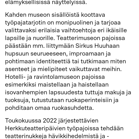
elämyksellisissä näyttelyissä.
Kahden museon sisällöistä koottava
työpajatarjotin on monipuolinen ja tarjoaa
valittavaksi erilaisia vaihtoehtoja eri ikäisille
lapsille ja nuorille. Teatterimuseon pajoissa
päästään mm. liittymään Sirkus Huuhaan
hupsuun seurueeseen, improamaan ja
pohtimaan identiteettiä tai tutkimaan miten
asenteet ja mielipiteet vaikuttavat meihin.
Hotelli- ja ravintolamuseon pajoissa
esimerkiksi maistellaan ja haistellaan
isovanhempien lapsuudesta tuttuja makuja ja
tuoksuja, tutustutaan ruokaperinteisiin ja
pohditaan omaa ruokasuhdetta.
Toukokuussa 2022 järjestettävien
Herkkuteatteripäivien työpajoissa tehdään
teatterinukkeja hävikkihedelmistä ja -