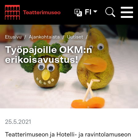
Teatterimuseo
FI
Togg
Etsi
Etusivu
Ajankohtaista
Uutiset
Työpajoille OKM:n
erikoisavustus!
25.5.2021
Teatterimuseon ja Hotelli- ja ravintolamuseon