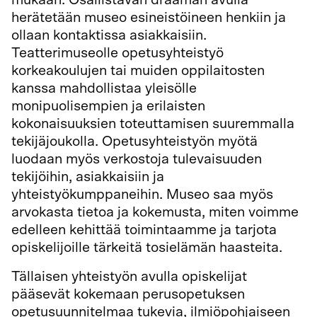
mukaan. Osallistavan draaman avulla
herätetään museo esineistöineen henkiin ja
ollaan kontaktissa asiakkaisiin.
Teatterimuseolle opetusyhteistyö
korkeakoulujen tai muiden oppilaitosten
kanssa mahdollistaa yleisölle
monipuolisempien ja erilaisten
kokonaisuuksien toteuttamisen suuremmalla
tekijäjoukolla. Opetusyhteistyön myötä
luodaan myös verkostoja tulevaisuuden
tekijöihin, asiakkaisiin ja
yhteistyökumppaneihin. Museo saa myös
arvokasta tietoa ja kokemusta, miten voimme
edelleen kehittää toimintaamme ja tarjota
opiskelijoille tärkeitä tosielämän haasteita.
Tällaisen yhteistyön avulla opiskelijat
pääsevät kokemaan perusopetuksen
opetusuunnitelmaa tukevia, ilmiöpohjaiseen