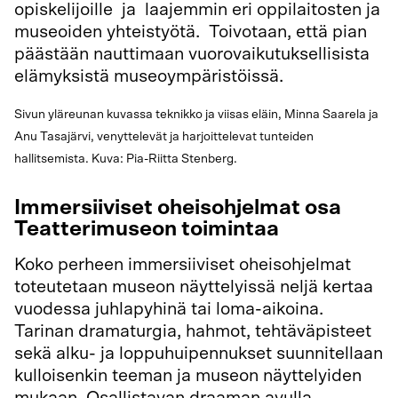
opiskelijoille ja laajemmin eri oppilaitosten ja
museoiden yhteistyötä. Toivotaan, että pian
päästään nauttimaan vuorovaikutuksellisista
elämyksistä museoympäristöissä.
Sivun yläreunan kuvassa teknikko ja viisas eläin, Minna Saarela ja
Anu Tasajärvi, venyttelevät ja harjoittelevat tunteiden
hallitsemista. Kuva: Pia-Riitta Stenberg.
Immersiiviset oheisohjelmat osa
Teatterimuseon toimintaa
Koko perheen immersiiviset oheisohjelmat
toteutetaan museon näyttelyissä neljä kertaa
vuodessa juhlapyhinä tai loma-aikoina.
Tarinan dramaturgia, hahmot, tehtäväpisteet
sekä alku- ja loppuhuipennukset suunnitellaan
kulloisenkin teeman ja museon näyttelyiden