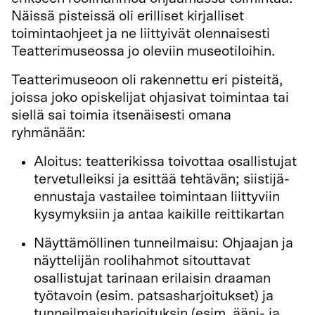
Näissä pisteissä oli erilliset kirjalliset
toimintaohjeet ja ne liittyivät olennaisesti
Teatterimuseossa jo oleviin museotiloihin.
Teatterimuseoon oli rakennettu eri pisteitä,
joissa joko opiskelijat ohjasivat toimintaa tai
siellä sai toimia itsenäisesti omana
ryhmänään:
Aloitus: teatterikissa toivottaa osallistujat
tervetulleiksi ja esittää tehtävän; siistijä-
ennustaja vastailee toimintaan liittyviin
kysymyksiin ja antaa kaikille reittikartan
Näyttämöllinen tunneilmaisu: Ohjaajan ja
näyttelijän roolihahmot sitouttavat
osallistujat tarinaan erilaisin draaman
työtavoin (esim. patsasharjoitukset) ja
tunneilmaisuharjoituksin (esim. ääni- ja