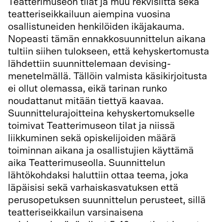
Teatterimuseon tilat ja muu rekvisiitta sekä
teatteriseikkailuun aiempina vuosina
osallistuneiden henkilöiden ikäjakauma.
Nopeasti tämän ennakkosuunnittelun aikana
tultiin siihen tulokseen, että kehyskertomusta
lähdettiin suunnittelemaan devising-
menetelmällä. Tällöin valmista käsikirjoitusta
ei ollut olemassa, eikä tarinan runko
noudattanut mitään tiettyä kaavaa.
Suunnittelurajoitteina kehyskertomukselle
toimivat Teatterimuseon tilat ja niissä
liikkuminen sekä opiskelijoiden määrä
toiminnan aikana ja osallistujien käyttämä
aika Teatterimuseolla. Suunnittelun
lähtökohdaksi haluttiin ottaa teema, joka
läpäisisi sekä varhaiskasvatuksen että
perusopetuksen suunnittelun perusteet, sillä
teatteriseikkailun varsinaisena