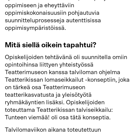
oppimiseen ja eheyttäviin
oppimiskokonaisuusiin pohjautuvia
suunnitteluprosesseja autenttisissa
oppimisympäristöissä.
Mitä siellä oikein tapahtui?
Opiskelijoiden tehtävänä oli suunnitella omiin
opintoihinsa liittyen yhteistyössä
Teatterimuseon kanssa talviloman ohjelma
Teatterikissan lomaseikkailut -konseptiin, joka
on tärkeä osa Teatterimuseon
teatterikasvatusta ja yleisötyötä
ryhmäkäyntien lisäksi. Opiskelijoiden
toteuttama Teatterikissan talviseikkailu:
Tunteen viemää! oli osa tätä konseptia.
Talvilomaviikon aikana toteutettuun