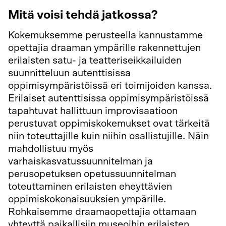
Mitä voisi tehdä jatkossa?
Kokemuksemme perusteella kannustamme
opettajia draaman ympärille rakennettujen
erilaisten satu- ja teatteriseikkailuiden
suunnitteluun autenttisissa
oppimisympäristöissä eri toimijoiden kanssa.
Erilaiset autenttisissa oppimisympäristöissä
tapahtuvat hallittuun improvisaatioon
perustuvat oppimiskokemukset ovat tärkeitä
niin toteuttajille kuin niihin osallistujille. Näin
mahdollistuu myös
varhaiskasvatussuunnitelman ja
perusopetuksen opetussuunnitelman
toteuttaminen erilaisten eheyttävien
oppimiskokonaisuuksien ympärille.
Rohkaisemme draamaopettajia ottamaan
yhteyttä paikallisiin museoihin erilaisten