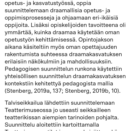
opetus- ja kasvatustyössä, oppia
suunnittelemaan draamallisia opetus- ja
oppimisprosesseja ja ohjaamaan eri-ikäisiä
oppijoita. Lisäksi opiskelijoiden tavoitteena oli
ymmärtää, kuinka draamaa käytetään oman
opetustyön kehittämisessä. Opintojakson
aikana käsiteltiin myös oman opettajuuden
rakentumista suhteessa draamakasvatuksen
erilaisiin näkökulmiin ja mahdollisuuksiin.
Pedagogisen suunnittelun runkona käytettiin
yhteisöllisen suunnittelun draamakasvatuksen
kontekstiin kehitettyä pedagogista mallia
(Stenberg, 2019a, 137; Stenberg, 2019b, 10).
Talviseikkailua lähdettiin suunnittelemaan
Teatterimuseossa jo useasti seikkailleen
teatterikissan aiempien tarinoiden pohjalta.
Suunnittelu aloitettiin kartoittamalla