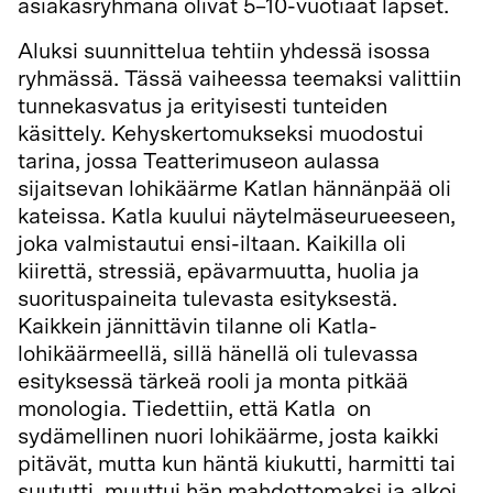
asiakasryhmänä olivat 5–10-vuotiaat lapset.
Aluksi suunnittelua tehtiin yhdessä isossa
ryhmässä. Tässä vaiheessa teemaksi valittiin
tunnekasvatus ja erityisesti tunteiden
käsittely. Kehyskertomukseksi muodostui
tarina, jossa Teatterimuseon aulassa
sijaitsevan lohikäärme Katlan hännänpää oli
kateissa. Katla kuului näytelmäseurueeseen,
joka valmistautui ensi-iltaan. Kaikilla oli
kiirettä, stressiä, epävarmuutta, huolia ja
suorituspaineita tulevasta esityksestä.
Kaikkein jännittävin tilanne oli Katla-
lohikäärmeellä, sillä hänellä oli tulevassa
esityksessä tärkeä rooli ja monta pitkää
monologia. Tiedettiin, että Katla on
sydämellinen nuori lohikäärme, josta kaikki
pitävät, mutta kun häntä kiukutti, harmitti tai
suututti, muuttui hän mahdottomaksi ja alkoi