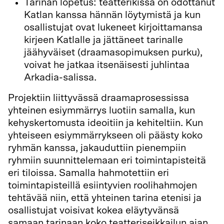
Tarinan lopetus: teatterikissa on odottanut
Katlan kanssa hännän löytymistä ja kun
osallistujat ovat lukeneet kirjoittamansa
kirjeen Katlalle ja jättäneet tarinalle
jäähyväiset (draamasopimuksen purku),
voivat he jatkaa itsenäisesti juhlintaa
Arkadia-salissa.
Projektiin liittyvässä draamaprosessissa
yhteinen esiymmärrys luotiin samalla, kun
kehyskertomusta ideoitiin ja kehiteltiin. Kun
yhteiseen esiymmärrykseen oli päästy koko
ryhmän kanssa, jakauduttiin pienempiin
ryhmiin suunnittelemaan eri toimintapisteitä
eri tiloissa. Samalla hahmotettiin eri
toimintapisteillä esiintyvien roolihahmojen
tehtävää niin, että yhteinen tarina etenisi ja
osallistujat voisivat kokea eläytyvänsä
samaan tarinaan koko teatteriseikkailun ajan.