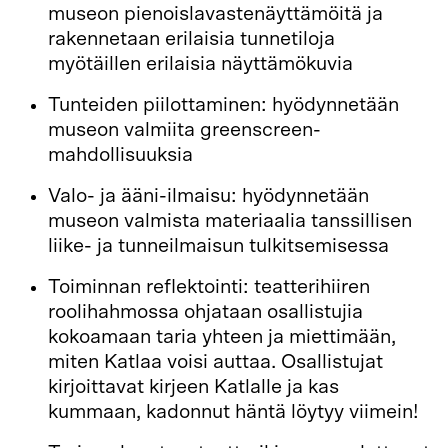
museon pienoislavastenäyttämöitä ja
rakennetaan erilaisia tunnetiloja
myötäillen erilaisia näyttämökuvia
Tunteiden piilottaminen: hyödynnetään
museon valmiita greenscreen-
mahdollisuuksia
Valo- ja ääni-ilmaisu: hyödynnetään
museon valmista materiaalia tanssillisen
liike- ja tunneilmaisun tulkitsemisessa
Toiminnan reflektointi: teatterihiiren
roolihahmossa ohjataan osallistujia
kokoamaan taria yhteen ja miettimään,
miten Katlaa voisi auttaa. Osallistujat
kirjoittavat kirjeen Katlalle ja kas
kummaan, kadonnut häntä löytyy viimein!