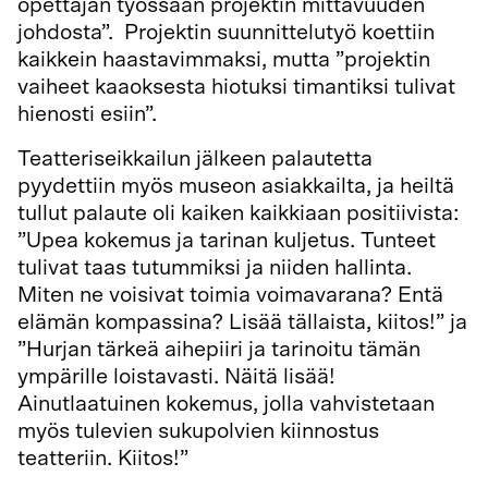
opettajan työssään projektin mittavuuden
johdosta”. Projektin suunnittelutyö koettiin
kaikkein haastavimmaksi, mutta ”projektin
vaiheet kaaoksesta hiotuksi timantiksi tulivat
hienosti esiin”.
Teatteriseikkailun jälkeen palautetta
pyydettiin myös museon asiakkailta, ja heiltä
tullut palaute oli kaiken kaikkiaan positiivista:
”Upea kokemus ja tarinan kuljetus. Tunteet
tulivat taas tutummiksi ja niiden hallinta.
Miten ne voisivat toimia voimavarana? Entä
elämän kompassina? Lisää tällaista, kiitos!” ja
”Hurjan tärkeä aihepiiri ja tarinoitu tämän
ympärille loistavasti. Näitä lisää!
Ainutlaatuinen kokemus, jolla vahvistetaan
myös tulevien sukupolvien kiinnostus
teatteriin. Kiitos!”