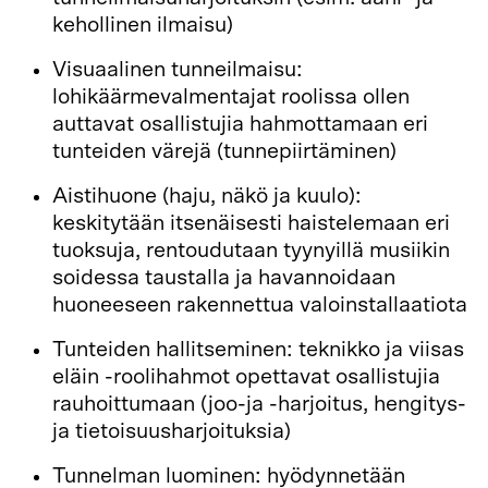
kehollinen ilmaisu)
Visuaalinen tunneilmaisu:
lohikäärmevalmentajat roolissa ollen
auttavat osallistujia hahmottamaan eri
tunteiden värejä (tunnepiirtäminen)
Aistihuone (haju, näkö ja kuulo):
keskitytään itsenäisesti haistelemaan eri
tuoksuja, rentoudutaan tyynyillä musiikin
soidessa taustalla ja havannoidaan
huoneeseen rakennettua valoinstallaatiota
Tunteiden hallitseminen: teknikko ja viisas
eläin -roolihahmot opettavat osallistujia
rauhoittumaan (joo-ja -harjoitus, hengitys-
ja tietoisuusharjoituksia)
Tunnelman luominen: hyödynnetään