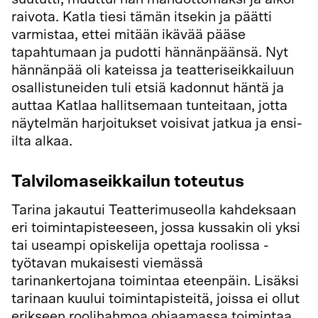
raivota. Katla tiesi tämän itsekin ja päätti
varmistaa, ettei mitään ikävää pääse
tapahtumaan ja pudotti hännänpäänsä. Nyt
hännänpää oli kateissa ja teatteriseikkailuun
osallistuneiden tuli etsiä kadonnut häntä ja
auttaa Katlaa hallitsemaan tunteitaan, jotta
näytelmän harjoitukset voisivat jatkua ja ensi-
ilta alkaa.
Talvilomaseikkailun toteutus
Tarina jakautui Teatterimuseolla kahdeksaan
eri toimintapisteeseen, jossa kussakin oli yksi
tai useampi opiskelija opettaja roolissa -
työtavan mukaisesti viemässä
tarinankertojana toimintaa eteenpäin. Lisäksi
tarinaan kuului toimintapisteitä, joissa ei ollut
erikseen roolihahmoa ohjaamassa toimintaa.