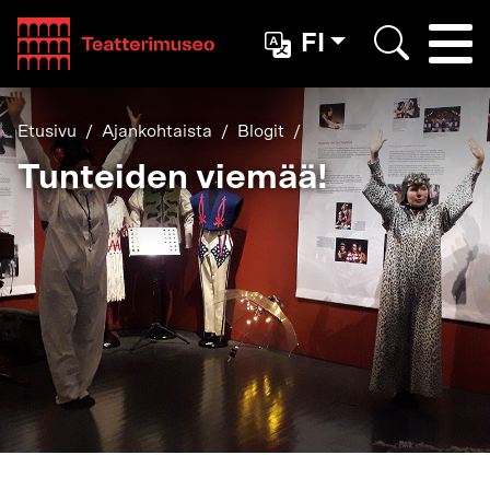
Teatterimuseo
FI
Togg
Etsi
Etusivu
Ajankohtaista
Blogit
Tunteiden viemää!