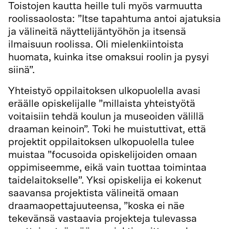
Toistojen kautta heille tuli myös varmuutta
roolissaolosta: ”Itse tapahtuma antoi ajatuksia
ja välineitä näyttelijäntyöhön ja itsensä
ilmaisuun roolissa. Oli mielenkiintoista
huomata, kuinka itse omaksui roolin ja pysyi
siinä”.
Yhteistyö oppilaitoksen ulkopuolella avasi
eräälle opiskelijalle ”millaista yhteistyötä
voitaisiin tehdä koulun ja museoiden välillä
draaman keinoin”. Toki he muistuttivat, että
projektit oppilaitoksen ulkopuolella tulee
muistaa ”focusoida opiskelijoiden omaan
oppimiseemme, eikä vain tuottaa toimintaa
taidelaitokselle”. Yksi opiskelija ei kokenut
saavansa projektista välineitä omaan
draamaopettajuuteensa, ”koska ei näe
tekevänsä vastaavia projekteja tulevassa