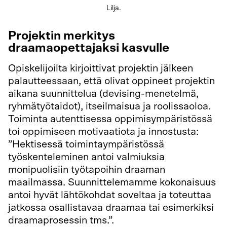
Lilja.
Projektin merkitys
draamaopettajaksi kasvulle
Opiskelijoilta kirjoittivat projektin jälkeen
palautteessaan, että olivat oppineet projektin
aikana suunnittelua (devising-menetelmä,
ryhmätyötaidot), itseilmaisua ja roolissaoloa.
Toiminta autenttisessa oppimisympäristössä
toi oppimiseen motivaatiota ja innostusta:
”Hektisessä toimintaympäristössä
työskenteleminen antoi valmiuksia
monipuolisiin työtapoihin draaman
maailmassa. Suunnittelemamme kokonaisuus
antoi hyvät lähtökohdat soveltaa ja toteuttaa
jatkossa osallistavaa draamaa tai esimerkiksi
draamaprosessin tms.”.