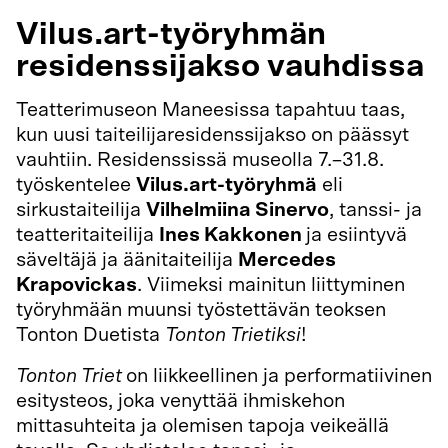
Vilus.art-työryhmän
residenssijakso vauhdissa
Teatterimuseon Maneesissa tapahtuu taas,
kun uusi taiteilijaresidenssijakso on päässyt
vauhtiin. Residenssissä museolla 7.–31.8.
työskentelee
Vilus.art-työryhmä
eli
sirkustaiteilija
Vilhelmiina Sinervo
, tanssi- ja
teatteritaiteilija
Ines Kakkonen
ja esiintyvä
säveltäjä ja äänitaiteilija
Mercedes
Krapovickas
. Viimeksi mainitun liittyminen
työryhmään muunsi työstettävän teoksen
Tonton Duetista
Tonton Trietiksi
!
Tonton Triet
on liikkeellinen ja performatiivinen
esitysteos, joka venyttää ihmiskehon
mittasuhteita ja olemisen tapoja veikeällä