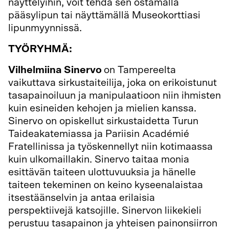
näyttelyihin, voit tehdä sen ostamalla
pääsylipun tai näyttämällä Museokorttiasi
lipunmyynnissä.
TYÖRYHMÄ:
Vilhelmiina Sinervo
on Tampereelta
vaikuttava sirkustaiteilija, joka on erikoistunut
tasapainoiluun ja manipulaatioon niin ihmisten
kuin esineiden kehojen ja mielien kanssa.
Sinervo on opiskellut sirkustaidetta Turun
Taideakatemiassa ja Pariisin Académié
Fratellinissa ja työskennellyt niin kotimaassa
kuin ulkomaillakin. Sinervo taitaa monia
esittävän taiteen ulottuvuuksia ja hänelle
taiteen tekeminen on keino kyseenalaistaa
itsestäänselvin ja antaa erilaisia
perspektiivejä katsojille. Sinervon liikekieli
perustuu tasapainon ja yhteisen painonsiirron