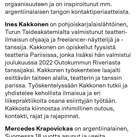
orgaanisuuteen ja on inspiroitunut mm.
argentiinalaisen tangon kontaktiperiaatteista.
Ines Kakkonen
on pohjoiskarjalaislähtöinen,
Turun Taideakatemialta valmistunut teatteri-
ilmaisun ohjaaja ja freelancer-näyttelijä ja -
tanssija. Kakkonen on opiskellut fyysistä
teatteria Pariisissa, jonka lisäksi hän valmistui
joulukuussa 2022 Outokummun Riveriasta
tanssijaksi. Kakkonen työskentelee laajalti
esittävän taiteen alalla, teatterin ja tanssin
parissa. Työskentelyssään Kakkonen tutkii ja
yhdistelee kehollista ilmaisua ja eri
liikepraktiikoita osana esiintyjän työtään.
Kakkosta kiinnostaa inhimillinen outous,
kontakti, rajat ja rajapinnat.
Mercedes Krapovickas
on argentiinalainen,
Suomessa 18 vuotta asunut ja useita