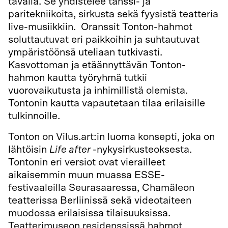
tavalla. Se yhdistelee tanssi- ja
paritekniikoita, sirkusta sekä fyysistä teatteria
live-musiikkiin. Oranssit Tonton-hahmot
soluttautuvat eri paikkoihin ja suhtautuvat
ympäristöönsä uteliaan tutkivasti.
Kasvottoman ja etäännyttävän Tonton-
hahmon kautta työryhmä tutkii
vuorovaikutusta ja inhimillistä olemista.
Tontonin kautta vapautetaan tilaa erilaisille
tulkinnoille.
Tonton on Vilus.art:in luoma konsepti, joka on
lähtöisin
Life after
-nykysirkusteoksesta.
Tontonin eri versiot ovat vierailleet
aikaisemmin muun muassa ESSE-
festivaaleilla Seurasaaressa, Chamäleon
teatterissa Berliinissä sekä videotaiteen
muodossa erilaisissa tilaisuuksissa.
Teatterimuseon residenssissä hahmot