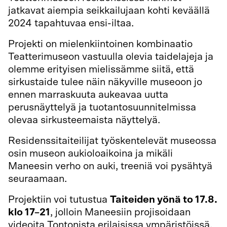
jatkavat aiempia seikkailujaan kohti keväällä
2024 tapahtuvaa ensi-iltaa.
Projekti on mielenkiintoinen kombinaatio
Teatterimuseon vastuulla olevia taidelajeja ja
olemme erityisen mielissämme siitä, että
sirkustaide tulee näin näkyville museoon jo
ennen marraskuuta aukeavaa uutta
perusnäyttelyä ja tuotantosuunnitelmissa
olevaa sirkusteemaista näyttelyä.
Residenssitaiteilijat työskentelevät museossa
osin museon aukioloaikoina ja mikäli
Maneesin verho on auki, treeniä voi pysähtyä
seuraamaan.
Projektiin voi tutustua
Taiteiden yönä to 17.8.
klo 17–21
, jolloin Maneesiin projisoidaan
videoita Tontonista erilaisissa ympäristöissä.