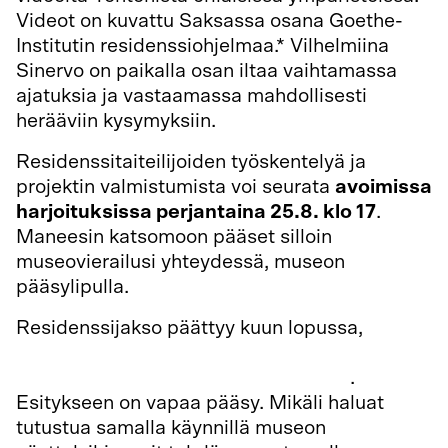
Videot on kuvattu Saksassa osana Goethe-
Institutin residenssiohjelmaa.* Vilhelmiina
Sinervo on paikalla osan iltaa vaihtamassa
ajatuksia ja vastaamassa mahdollisesti
herääviin kysymyksiin.
Residenssitaiteilijoiden työskentelyä ja
projektin valmistumista voi seurata
avoimissa
harjoituksissa perjantaina 25.8. klo 17
.
Maneesin katsomoon pääset silloin
museovierailusi yhteydessä, museon
pääsylipulla.
Residenssijakso päättyy kuun lopussa,
torstaina 31.8. klo 12 tapahtuvaan ”work in
progress -esitykseen” Tonton Triet
.
Esitykseen on vapaa pääsy. Mikäli haluat
tutustua samalla käynnillä museon