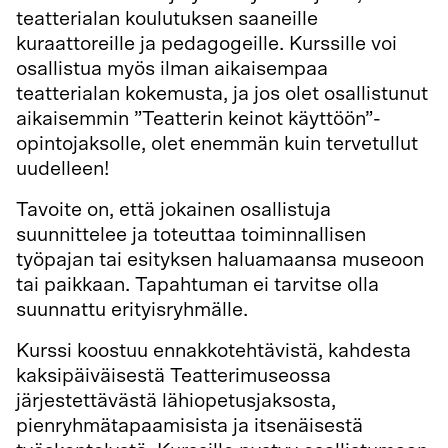
teatterialan koulutuksen saaneille
kuraattoreille ja pedagogeille. Kurssille voi
osallistua myös ilman aikaisempaa
teatterialan kokemusta, ja jos olet osallistunut
aikaisemmin ”Teatterin keinot käyttöön”-
opintojaksolle, olet enemmän kuin tervetullut
uudelleen!
Tavoite on, että jokainen osallistuja
suunnittelee ja toteuttaa toiminnallisen
työpajan tai esityksen haluamaansa museoon
tai paikkaan. Tapahtuman ei tarvitse olla
suunnattu erityisryhmälle.
Kurssi koostuu ennakkotehtävistä, kahdesta
kaksipäiväisestä Teatterimuseossa
järjestettävästä lähiopetusjaksosta,
pienryhmätapaamisista ja itsenäisestä