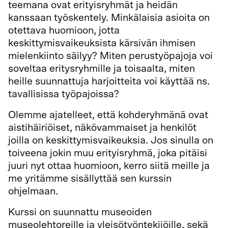
teemana ovat erityisryhmät ja heidän
kanssaan työskentely. Minkälaisia asioita on
otettava huomioon, jotta
keskittymisvaikeuksista kärsivän ihmisen
mielenkiinto säilyy? Miten perustyöpajoja voi
soveltaa eritysryhmille ja toisaalta, miten
heille suunnattuja harjoitteita voi käyttää ns.
tavallisissa työpajoissa?
Olemme ajatelleet, että kohderyhmänä ovat
aistihäiriöiset, näkövammaiset ja henkilöt
joilla on keskittymisvaikeuksia. Jos sinulla on
toiveena jokin muu erityisryhmä, joka pitäisi
juuri nyt ottaa huomioon, kerro siitä meille ja
me yritämme sisällyttää sen kurssin
ohjelmaan.
Kurssi on suunnattu museoiden
museolehtoreille ja yleisötyöntekijöille, sekä