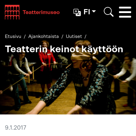
Teatterimuseo
FI
Togg
Etsi
Etusivu
Ajankohtaista
Uutiset
Teatterin keinot käyttöön
9.1.2017