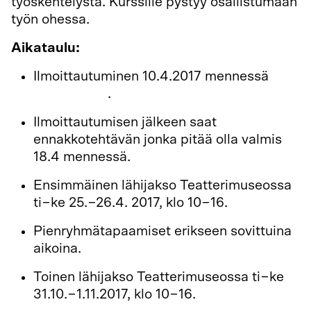
työskentelystä. Kurssille pystyy osallistumaan
työn ohessa.
Aikataulu:
Ilmoittautuminen 10.4.2017 mennessä
tällä
lomakkeella
.
Ilmoittautumisen jälkeen saat
ennakkotehtävän jonka pitää olla valmis
18.4 mennessä.
Ensimmäinen lähijakso Teatterimuseossa
ti−ke 25.−26.4. 2017, klo 10−16.
Pienryhmätapaamiset erikseen sovittuina
aikoina.
Toinen lähijakso Teatterimuseossa ti−ke
31.10.−1.11.2017, klo 10−16.