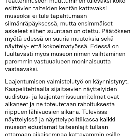
Teatterimuseon muuttuminen tulevaksi koko
esittävien taiteiden kentän kattavaksi
museoksi ei tule tapahtumaan
silmänräpäyksessä, mutta ensimmäiset
askeleet siihen suuntaan on otettu. Päätöksen
myötä edessä on suuria muutoksia sekä
näyttely- että kokoelmatyössä. Edessä on
luultavasti myös museon nimen vaihtaminen
paremmin vastuualueen moninaisuutta
vastaavaksi.
Laajentumisen valmistelutyö on käynnistynyt.
Kaapelitehtaalla sijaitsevien näyttelyiden
uudistus- ja laajentamissuunnitelmat ovat
alkaneet ja ne toteutetaan rahoituksesta
riippuen lähivuosien aikana. Tulevissa
näyttelyissä ja näyttelypolitiikassa kaikki
museon edustamat taiteenlajit tullaan
ottamaan aikaisempaa kattavammin esille.