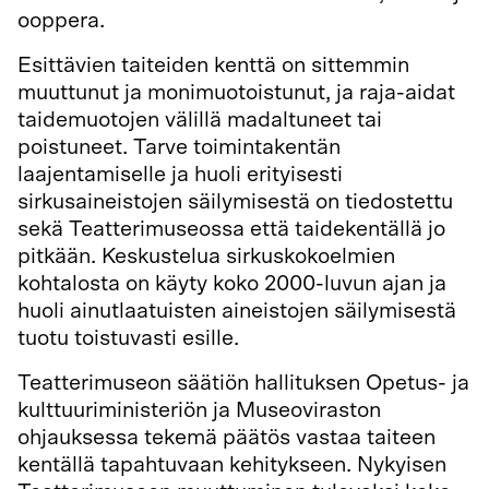
ooppera.
Esittävien taiteiden kenttä on sittemmin
muuttunut ja monimuotoistunut, ja raja-aidat
taidemuotojen välillä madaltuneet tai
poistuneet. Tarve toimintakentän
laajentamiselle ja huoli erityisesti
sirkusaineistojen säilymisestä on tiedostettu
sekä Teatterimuseossa että taidekentällä jo
pitkään. Keskustelua sirkuskokoelmien
kohtalosta on käyty koko 2000-luvun ajan ja
huoli ainutlaatuisten aineistojen säilymisestä
tuotu toistuvasti esille.
Teatterimuseon säätiön hallituksen Opetus- ja
kulttuuriministeriön ja Museoviraston
ohjauksessa tekemä päätös vastaa taiteen
kentällä tapahtuvaan kehitykseen. Nykyisen