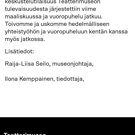
keskustelutilaisuus Teatterimuseon
tulevaisuudesta järjestettiin viime
maaliskuussa ja vuoropuhelu jatkuu.
Toivomme ja uskomme hedelmälliseen
yhteistyöhön ja vuoropuheluun kentän kanssa
myös jatkossa.
Lisätiedot:
Raija-Liisa Seilo, museonjohtaja,
raija-
liisa.seilo@teatterimuseo.fi
Ilona Kemppainen, tiedottaja,
ilona.kemppainen@teatterimuseo.fi