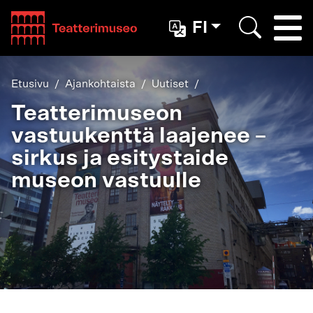
Teatterimuseo
FI
Togg
Etsi
Etusivu
Ajankohtaista
Uutiset
Teatterimuseon
vastuukenttä laajenee –
sirkus ja esitystaide
museon vastuulle