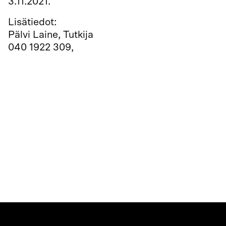
3.11.2021.
Lisätiedot:
Pälvi Laine, Tutkija
040 1922 309,
p.laine@teatterimuseo.fi