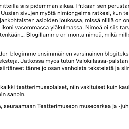
nnitteilla siis pidemmän aikaa. Pitkään sen perust
Uusien sivujen myötä nimiongelma ratkesi, kun te
jankohtaisten asioiden joukossa, missä niillä on o
i-ikoni vasemmassa yläkulmassa. Nimeä ei siis tarv
ittenkään… Blogillamme on monta nimeä, mikä mill
en blogimme ensimmäinen varsinainen blogiteksti,
stejä. Jatkossa myös tutun Valokiilassa-palstan t
irtäneet tänne jo osan vanhoista teksteistä ja sii
t kaikki teatterimuseolaiset, niin vakituiset kuin 
min sanoin.
, seuraamaan Teatterimuseon museoarkea ja -juh