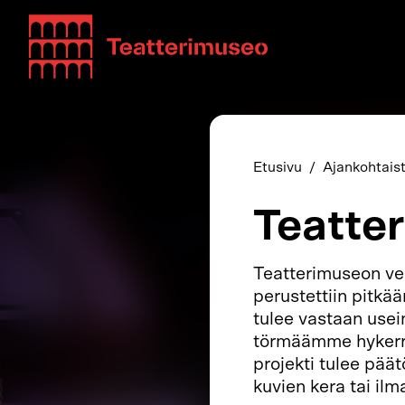
Teatterimuseo
Etusivu
Ajankohtais
Teatter
Teatterimuseon ve
perustettiin pitkää
tulee vastaan usei
törmäämme hykerry
projekti tulee päät
kuvien kera tai ilm