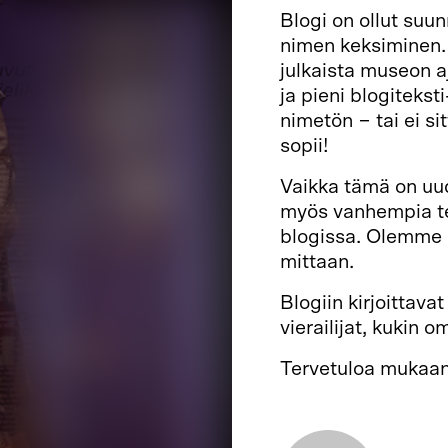
Blogi on ollut suu
nimen keksiminen. 
julkaista museon a
ja pieni blogitekst
nimetön − tai ei s
sopii!
Vaikka tämä on uud
myös vanhempia tek
blogissa. Olemme si
mittaan.
Blogiin kirjoittava
vierailijat, kukin o
Tervetuloa mukaan