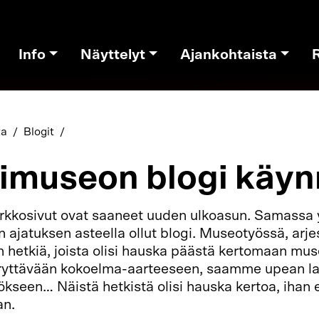
Info
Näyttelyt
Ajankohtaista
ta
Blogit
imuseon blogi käyn
rkkosivut ovat saaneet uuden ulkoasun. Samassa
n ajatuksen asteella ollut blogi. Museotyössä, arje
n hetkiä, joista olisi hauska päästä kertomaan muse
ttävään kokoelma-aarteeseen, saamme upean lah
ökseen… Näistä hetkistä olisi hauska kertoa, ihan e
an.