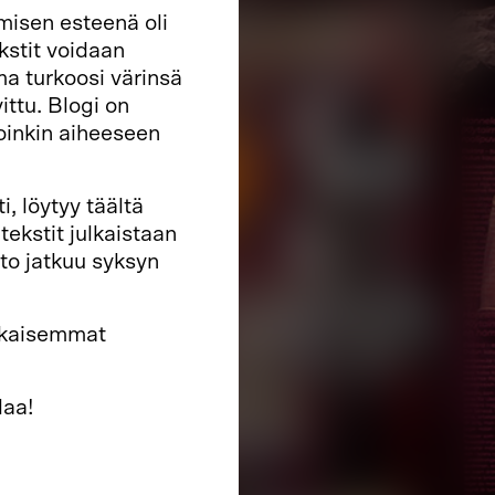
amisen esteenä oli
kstit voidaan
ma turkoosi värinsä
ittu. Blogi on
oinkin aiheeseen
 löytyy täältä
ekstit julkaistaan
rto jatkuu syksyn
kaukaisemmat
laa!