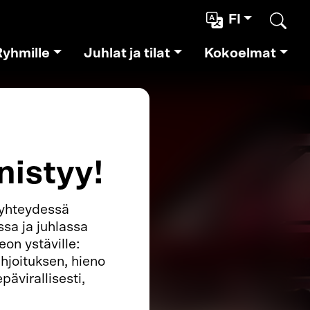
FI
Etsi
Ryhmille
Juhlat ja tilat
Kokoelmat
nistyy!
 yhteydessä
ssa ja juhlassa
on ystäville:
joituksen, hieno
pävirallisesti,