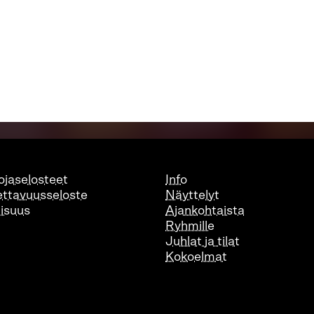
ojaselosteet
Info
ttavuusseloste
Näyttelyt
lisuus
Ajankohtaista
Ryhmille
Juhlat ja tilat
Kokoelmat