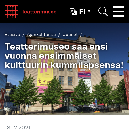
Teatterimuseo
FI
Togg
Etsi
Etusivu
Ajankohtaista
Uutiset
Teatterimuseo saa ensi
vuonna ensimmäiset
kulttuurin kummilapsensa!
13.12.2021