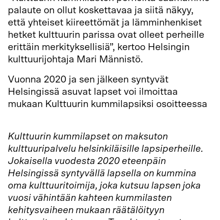
palaute on ollut koskettavaa ja siitä näkyy,
että yhteiset kiireettömät ja lämminhenkiset
hetket kulttuurin parissa ovat olleet perheille
erittäin merkityksellisiä”, kertoo Helsingin
kulttuurijohtaja Mari Männistö.
Vuonna 2020 ja sen jälkeen syntyvät
Helsingissä asuvat lapset voi ilmoittaa
mukaan Kulttuurin kummilapsiksi osoitteessa
https://kummilapset.hel.fi/fi/home
Kulttuurin kummilapset on maksuton
kulttuuripalvelu helsinkiläisille lapsiperheille.
Jokaisella vuodesta 2020 eteenpäin
Helsingissä syntyvällä lapsella on kummina
oma kulttuuritoimija, joka kutsuu lapsen joka
vuosi vähintään kahteen kummilasten
kehitysvaiheen mukaan räätälöityyn