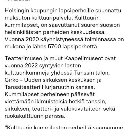
Helsingin kaupungin lapsiperheille suunnattu
maksuton kulttuuripalvelu, Kulttuurin
kummilapset, on saavuttanut suuren suosion
helsinkiläisten perheiden keskuudessa.
Vuonna 2020 käynnistyneessä toiminnassa on
mukana jo lähes 5700 lapsiperhettä.
Teatterimuseo ja muut Kaapelimuseot ovat
vuonna 2022 syntyvien lasten
kulttuurikummeja yhdessä Tanssin talon,
Cirko – Uuden sirkuksen keskuksen ja
Tanssiteatteri Hurjaruuthin kanssa.
Kummilapset perheineen pääsevät
viettämään ikimuistoisia hetkiä tanssin,
sirkuksen, teatteri- ja valokuvataiteen sekä
ruokakulttuurin parissa.
”Kulttuurin kummilasten perheiltä saamamme