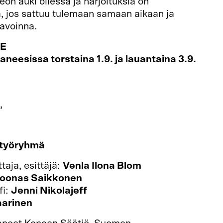
on auki ollessa ja harjoituksia on
, jos sattuu tulemaan samaan aikaan ja
avoinna.
E
eesissa torstaina 1.9. ja lauantaina 3.9.
€,
Mad House Helsingin kautta
työryhmä
ttaja, esittäjä:
Venla Ilona Blom
oonas Saikkonen
fi:
Jenni Nikolajeff
aarinen