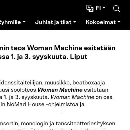
FI
Etsi
Ryhmille
Juhlat ja tilat
Kokoelmat
omin teos Woman Machine esitetään
a 1. ja 3. syyskuuta. Liput
denssitaiteilijan, muusikko, beatboxaaja
uusi sooloteos
Woman Machine
esitetään
1. ja 3. syyskuuta.
Woman Machine
on osa
in NoMad House -ohjelmistoa ja
taa Mad House Helsinki
.
onsertin, monologin ja tanssiteatteriesityksen