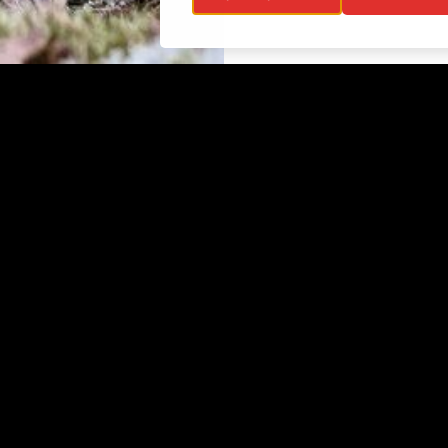
ojaselosteet
Info
ttavuusseloste
Näyttelyt
lisuus
Ajankohtaista
Ryhmille
Juhlat ja tilat
Kokoelmat