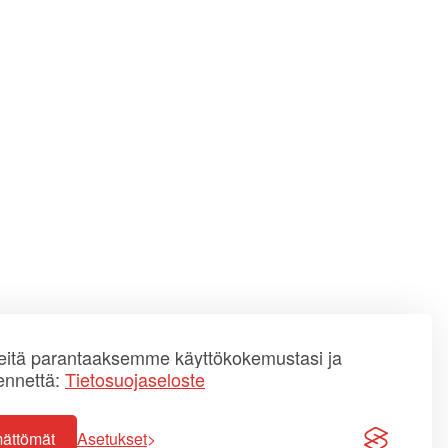
itä parantaaksemme käyttökokemustasi ja
ennettä:
Tietosuojaseloste
mättömät
Asetukset