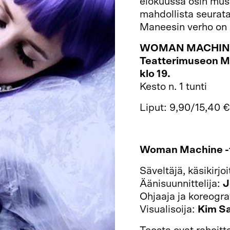
elokuussa osin muse
mahdollista seurata
Maneesin verho on 
WOMAN MACHIN
Teatterimuseon Man
klo 19.
Kesto n. 1 tunti
Liput: 9,90/15,40 
Woman Machine -
Säveltäjä, käsikirjoi
Äänisuunnittelija:
J
Ohjaaja ja koreogra
Visualisoija:
Kim S