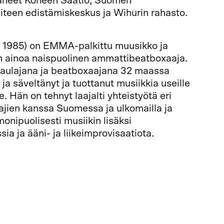
taneet Koneen Säätiö, Suomen
aiteen edistämiskeskus ja Wihurin rahasto.
s. 1985) on EMMA-palkittu muusikko ja
n ainoa naispuolinen ammattibeatboxaaja.
 laulajana ja beatboxaajana 32 maassa
 ja säveltänyt ja tuottanut musiikkia useille
lle. Hän on tehnyt laajalti yhteistyötä eri
ajien kanssa Suomessa ja ulkomailla ja
onipuolisesti musiikin lisäksi
ia ja ääni- ja liikeimprovisaatiota.