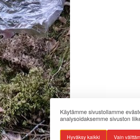
Käytämme sivustollamme eväste
analysoidaksemme sivuston liik
Hyväksy kaikki
Vain välttä