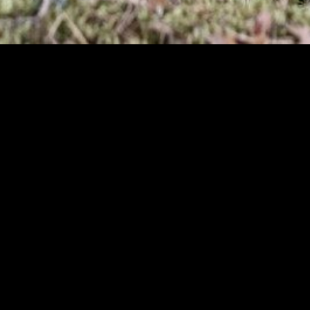
Teatterimuseo
Tietosu
Saavute
Kaapeliaukio 3
Vastuul
00180 Helsinki
Puh. 040 1922 300
Kaikki yhteystiedot
Henkilökunta
Ota yhteyttä
Tilaa uutiskirje