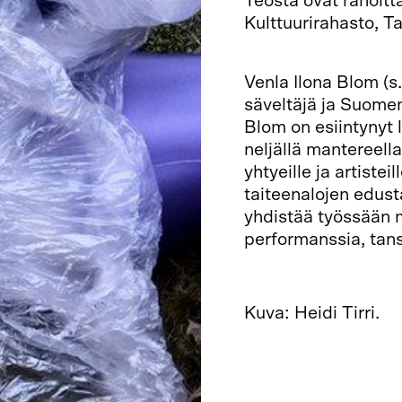
Teosta ovat rahoit
Kulttuurirahasto, T
Venla Ilona Blom (
säveltäjä ja Suome
Blom on esiintynyt
neljällä mantereella
yhtyeille ja artistei
taiteenalojen edust
yhdistää työssään m
performanssia, tanss
Kuva: Heidi Tirri.