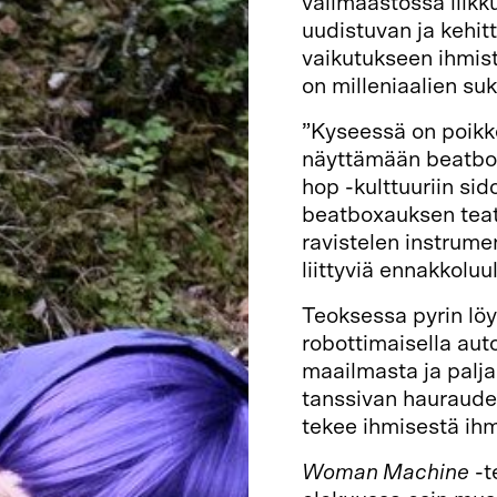
välimaastossa liikk
uudistuvan ja kehit
vaikutukseen ihmist
on milleniaalien suk
”Kyseessä on poikke
näyttämään beatbox
hop -kulttuuriin si
beatboxauksen teatt
ravistelen instrume
liittyviä ennakkoluul
Teoksessa pyrin löy
robottimaisella auto
maailmasta ja palja
tanssivan haurauden
tekee ihmisestä ihm
Woman Machine
-t