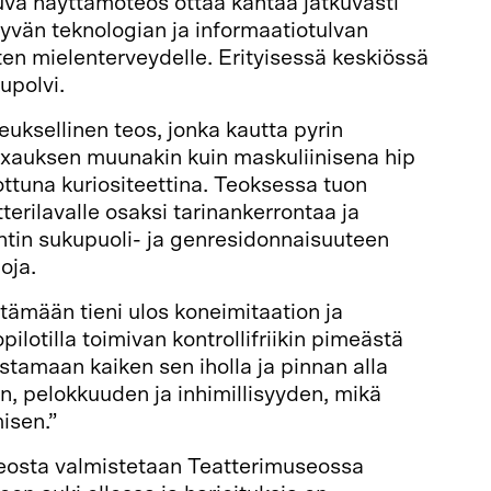
uva näyttämöteos ottaa kantaa jatkuvasti
tyvän teknologian ja informaatiotulvan
en mielenterveydelle. Erityisessä keskiössä
upolvi.
uksellinen teos, jonka kautta pyrin
auksen muunakin kuin maskuliinisena hip
dottuna kuriositeettina. Teoksessa tuon
erilavalle osaksi tarinankerrontaa ja
ntin sukupuoli- ja genresidonnaisuuteen
oja.
tämään tieni ulos koneimitaation ja
pilotilla toimivan kontrollifriikin pimeästä
stamaan kaiken sen iholla ja pinnan alla
, pelokkuuden ja inhimillisyyden, mikä
isen.”
eosta valmistetaan Teatterimuseossa