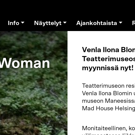
Info
Näyttelyt
Ajankohtaista
Venla Ilona Bl
Teatterimuseoss
: Woman
myynnissä nyt!
Teatterimuseon resi
Venla Ilona Blomin 
museon Maneesissa 
Mad House Helsing
lipunmyynnistä vas
Monitaiteellinen, k