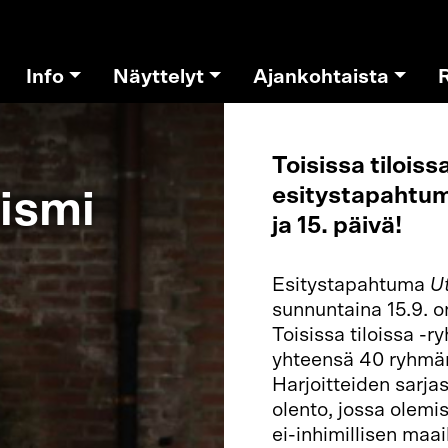
Info
Näyttelyt
Ajankohtaista
Toisissa tiloiss
esitystapahtum
ismi
ja 15. päivä!
Esitystapahtuma
U
sunnuntaina 15.9. o
Toisissa tiloissa -
yhteensä 40 ryhmän
Harjoitteiden sarjas
olento, jossa olem
ei-inhimillisen ma