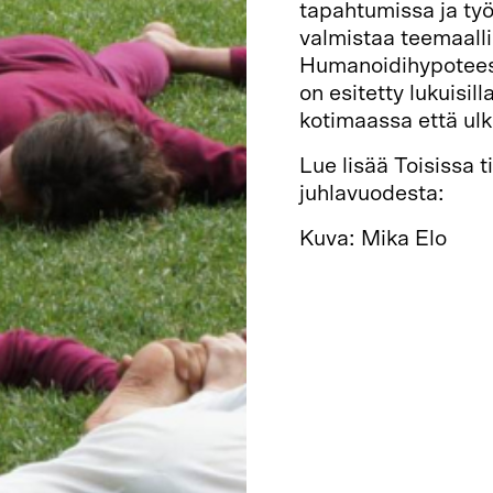
tapahtumissa ja työ
valmistaa teemaalli
Humanoidihypoteesi,
on esitetty lukuisill
kotimaassa että ulk
Lue lisää Toisissa ti
juhlavuodesta:
http
Kuva: Mika Elo