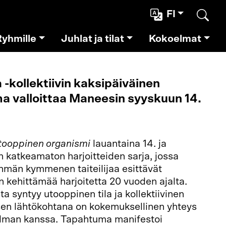
FI
Etsi
Ryhmille
Juhlat ja tilat
Kokoelmat
a -kollektiivin kaksipäiväinen
a valloittaa Maneesin syyskuun 14.
tooppinen organismi
lauantaina 14. ja
n katkeamaton harjoitteiden sarja, jossa
ryhmän kymmenen taiteilijaa esittävät
 kehittämää harjoitetta 20 vuoden ajalta.
ta syntyy utooppinen tila ja kollektiivinen
isen lähtökohtana on kokemuksellinen yhteys
ailman kanssa. Tapahtuma manifestoi