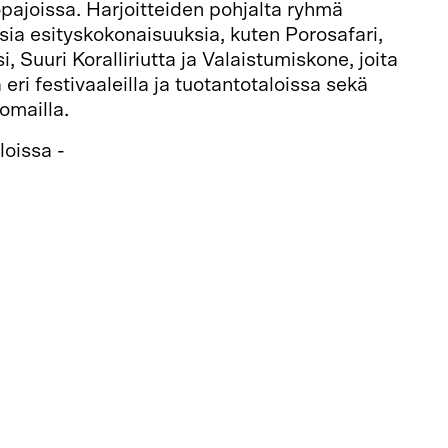
pajoissa. Harjoitteiden pohjalta ryhmä
sia esityskokonaisuuksia, kuten Porosafari,
 Suuri Koralliriutta ja Valaistumiskone, joita
a eri festivaaleilla ja tuotantotaloissa sekä
omailla.
loissa -
s://toisissatiloissa.net/elava-utopia/