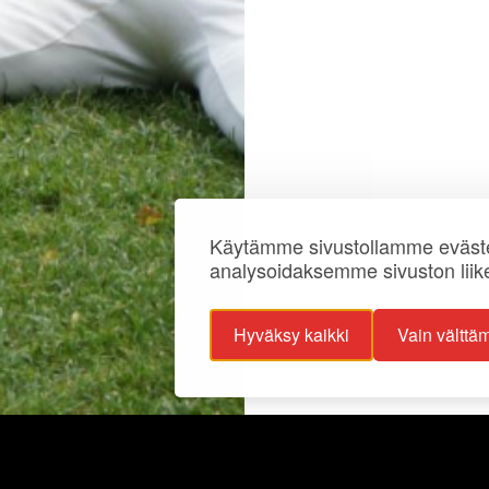
Käytämme sivustollamme eväste
analysoidaksemme sivuston liik
Hyväksy kaikki
Vain välttä
ojaselosteet
Info