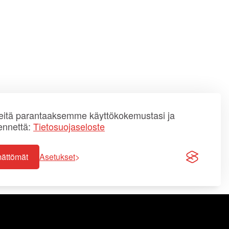
itä parantaaksemme käyttökokemustasi ja
ennettä:
Tietosuojaseloste
mättömät
Asetukset