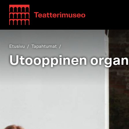
Teatterimuseo
Etusivu
Tapahtumat
Utooppinen organ