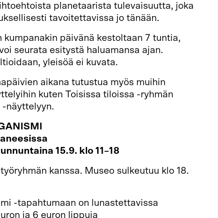
ihtoehtoista planetaarista tulevaisuutta, joka
ksellisesti tavoitettavissa jo tänään.
 kumpanakin päivänä kestoltaan 7 tuntia,
 voi seurata esitystä haluamansa ajan.
tioidaan, yleisöä ei kuvata.
mapäivien aikana tutustua myös muihin
telyihin kuten Toisissa tiloissa -ryhmän
a
-näyttelyyn.
GANISMI
aneesissa
sunnuntaina 15.9. klo 11–18
 työryhmän kanssa. Museo sulkeutuu klo 18.
mi -tapahtumaan on lunastettavissa
euron ja 6 euron lippuja
Teatterimuseon