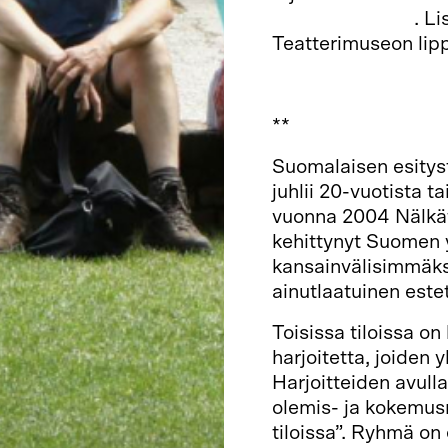
verkkokaupasta
. L
Teatterimuseon lipp
**
Suomalaisen esitysta
juhlii 20-vuotista ta
vuonna 2004 Nälkäte
kehittynyt Suomen 
kansainvälisimmäksi
ainutlaatuinen esteti
Toisissa tiloissa on 
harjoitetta, joide
Harjoitteiden avull
olemis- ja kokemusm
tiloissa”. Ryhmä on 