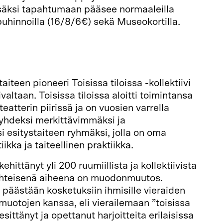
isäksi tapahtumaan pääsee normaaleilla
uhinnoilla (16/8/6€) sekä Museokortilla.
iteen pioneeri Toisissa tiloissa -kollektiivi
ivaltaan. Toisissa tiloissa aloitti toimintansa
atterin piirissä ja on vuosien varrella
yhdeksi merkittävimmäksi ja
 esitystaiteen ryhmäksi, jolla on oma
ikka ja taiteellinen praktiikka.
kehittänyt yli 200 ruumiillista ja kollektiivista
n yhteisenä aiheena on muodonmuutos.
a päästään kosketuksiin ihmisille vieraiden
uotojen kanssa, eli vierailemaan ”toisissa
esittänyt ja opettanut harjoitteita erilaisissa