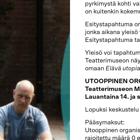
pyrkimystä kohti va
on kuitenkin kokemu
Esitystapahtuma on
jonka aikana yleisö
Esitystapahtuma tal
Yleisö voi tapahtu
Teatterimuseon näyt
omaan
Elävä utopi
UTOOPPINEN OR
Teatterimuseon M
Lauantaina 14. ja 
Lopuksi keskustelu
Pääsymaksut:
Utooppinen organis
rajoitettu määrä 0 