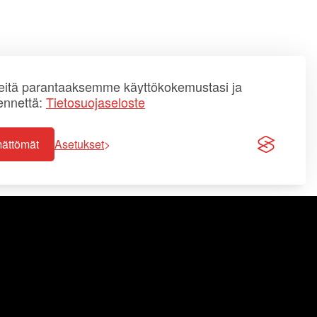
itä parantaaksemme käyttökokemustasi ja
ennettä:
Tietosuojaseloste
mättömät
Asetukset