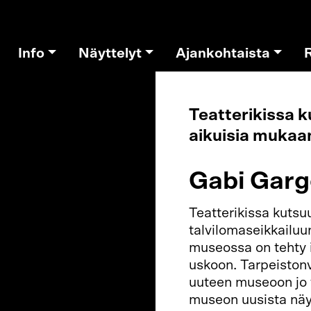
Info
Näyttelyt
Ajankohtaista
Teatterikissa k
aikuisia mukaa
u
Gabi Garg
Teatterikissa kutsu
talvilomaseikkailuu
museossa on tehty i
uskoon. Tarpeistonva
uuteen museoon jo t
museon uusista näytt