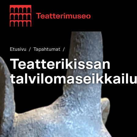
Teatterimuseo
Etusivu
Tapahtumat
Teatterikissan
talvilomaseikkail