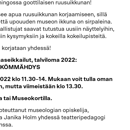
ahingossa goottilaisen ruusuikkunan!
tsee apua ruusuikkunan korjaamiseen, sillä
että upouuden museon ikkuna on sirpaleina.
llistujat saavat tutustua uusiin näyttelyihin,
viin kysymyksiin ja kokeilla kokeilupisteitä.
a korjataan yhdessä!
aseikkailut, talviloma 2022:
N KÖMMÄHDYS
.2022 klo 11.30–14. Mukaan voit tulla oman
, mutta viimeistään klo 13.30.
a tai Museokortilla.
oteuttanut museologian opiskelija,
ja Janika Holm yhdessä teatteripedagogi
nssa.