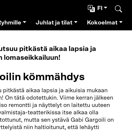
FI
Etsi
Ryhmille
Juhlat ja tilat
Kokoelmat
utsuu pitkästä aikaa lapsia ja
n lomaseikkailuun!
oilin kömmähdys
u pitkästä aikaa lapsia ja aikuisia mukaan
n! On tätä odotettukin. Viime kerran jälkeen
so remontti ja näyttelyt on laitettu uuteen
lmistaja-teatterikissa itse alkaa olla
ottunut, mutta sen ystävä Gabi Gargoili on
elyistä niin haltioitunut, että lehäytti