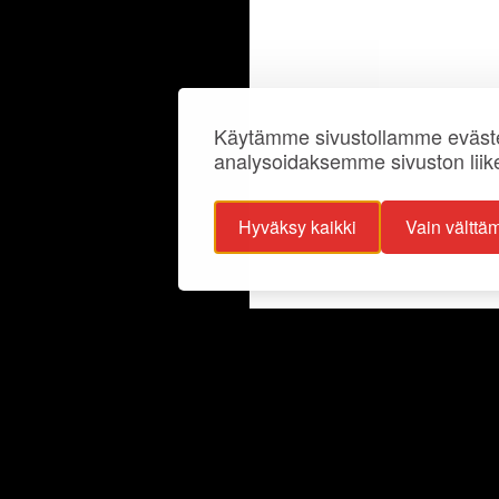
Käytämme sivustollamme eväste
analysoidaksemme sivuston liik
Hyväksy kaikki
Vain välttä
ojaselosteet
Info
ttavuusseloste
Näyttelyt
lisuus
Ajankohtaista
Ryhmille
Juhlat ja tilat
Kokoelmat