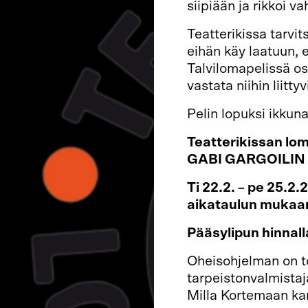
siipiään ja rikkoi v
Teatterikissa tarvi
eihän käy laatuun, 
Talvilomapelissä osa
vastata niihin liitty
Pelin lopuksi ikkun
Teatterikissan lom
GABI GARGOILI
Ti 22.2. – pe 25.2
aikataulun mukaan
Pääsylipun hinnall
Oheisohjelman on t
tarpeistonvalmista
Milla Kortemaan ka