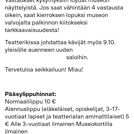
Vastaukset kysymyksiin löydät museon
näyttelyistä. Jos saat vähintään 4 vastausta
oikein, saat kierroksen lopuksi museon
valvojalta palkinnon kiitokseksi
tarkkaavaisuudesta!
Teatterikissa johdattaa kävijät myös 9.10.
yleisölle auenneen uuden
Tarpeisto
pääroolissa -näyttelyn
saloihin.
Tervetuloa seikkailuun! Miau!
Pääsylippuhinnat:
Normaalilippu 10 €
Alennuslippu (eläkeläiset, opiskelijat, 3–17-
vuotiaat lapset ja teatterialan ammattilaiset) 5
€ Alle 3-vuotiaat ilmainen Museokortilla
ilmainen