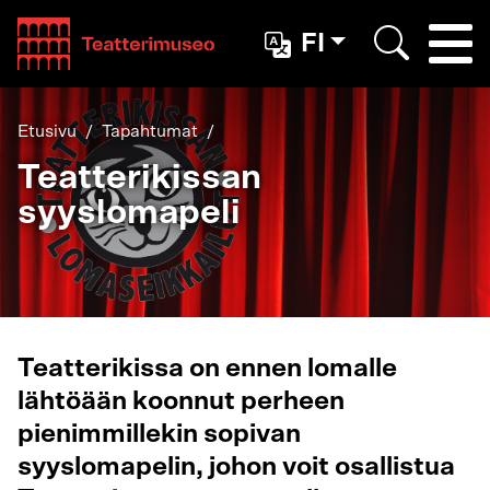
Teatterimuseo
FI
Togg
Etsi
Etusivu
Tapahtumat
Teatterikissan
syyslomapeli
Teatterikissa on ennen lomalle
lähtöään koonnut perheen
pienimmillekin sopivan
syyslomapelin, johon voit osallistua