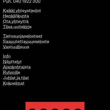
Puh. 040 1922 300
Kaikki yhteystiedot
Henkilökunta
Ota yhteyttä
Tilaa uutiskirje
Tietosuojaselosteet
Saavutettavuusseloste
Vastuullisuus
Info
Näyttelyt
Ajankohtaista
Ryhmille
Juhlat ja tilat
Kokoelmat