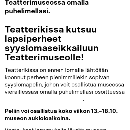
Teatterimuseossa omalla
puhelimellasi.
Teatterikissa kutsuu
lapsiperheet
syyslomaseikkailuun
Teatterimuseolle!
Teatterikissa on ennen lomalle lähtöään
koonnut perheen pienimmillekin sopivan
syyslomapelin, johon voit osallistua museossa
vieraillessasi omalla puhelimellasi osoitteessa
https://tarinasoitin.fi/syyspeli
.
Peliin voi osallistua koko viikon 13.–18.10.
museon aukioloaikoina.