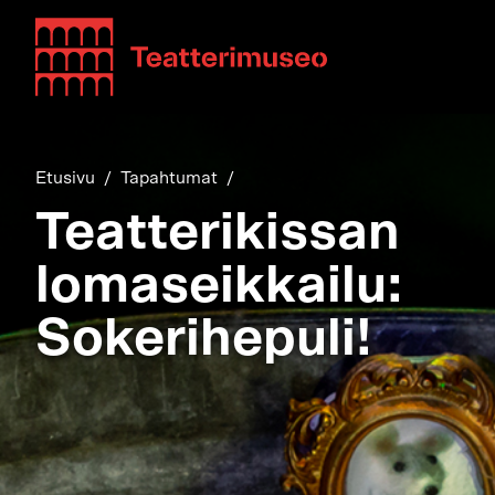
Teatterimuseo
Etusivu
Tapahtumat
Teatterikissan
lomaseikkailu:
Sokerihepuli!