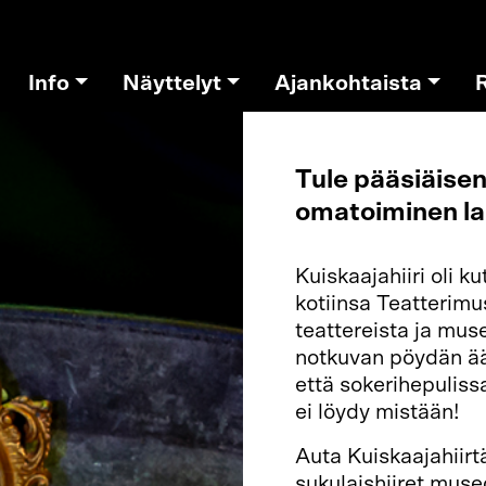
Info
Näyttelyt
Ajankohtaista
Tule pääsiäise
omatoiminen la
Kuiskaajahiiri oli k
kotiinsa Teatterim
teattereista ja muse
notkuvan pöydän äär
että sokerihepulissa
ei löydy mistään!
Auta Kuiskaajahiir
sukulaishiiret muse