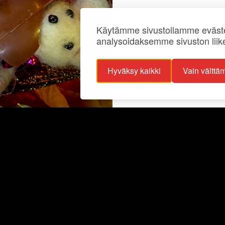
Käytämme sivustollamme eväste
analysoidaksemme sivuston liik
Hyväksy kaikki
Vain välttä
ojaselosteet
Info
ttavuusseloste
Näyttelyt
lisuus
Ajankohtaista
Ryhmille
Juhlat ja tilat
Kokoelmat