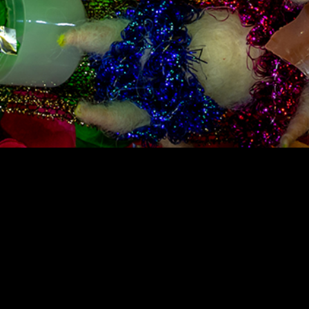
Teatterimuseo
Tietosu
Saavute
Kaapeliaukio 3
Vastuul
00180 Helsinki
Puh. 040 1922 300
Kaikki yhteystiedot
Henkilökunta
Ota yhteyttä