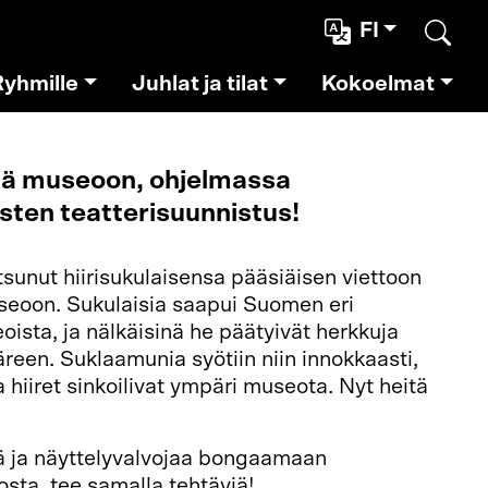
FI
Etsi
Ryhmille
Juhlat ja tilat
Kokoelmat
nä museoon, ohjelmassa
sten teatterisuunnistus!
utsunut hiirisukulaisensa pääsiäisen viettoon
useoon. Sukulaisia saapui Suomen eri
oista, ja nälkäisinä he päätyivät herkkuja
een. Suklaamunia syötiin niin innokkaasti,
 hiiret sinkoilivat ympäri museota. Nyt heitä
tä ja näyttelyvalvojaa bongaamaan
osta, tee samalla tehtäviä!