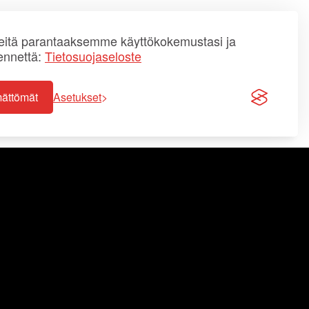
itä parantaaksemme käyttökokemustasi ja
ennettä:
Tietosuojaseloste
mättömät
Asetukset