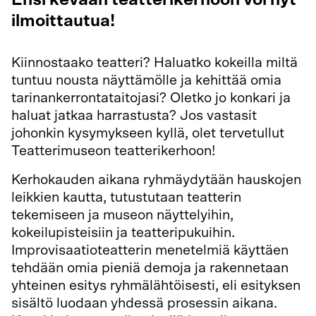
Ensi kevään teatterikerhoon voi nyt
ilmoittautua!
Kiinnostaako teatteri? Haluatko kokeilla miltä
tuntuu nousta näyttämölle ja kehittää omia
tarinankerrontataitojasi? Oletko jo konkari ja
haluat jatkaa harrastusta? Jos vastasit
johonkin kysymykseen kyllä, olet tervetullut
Teatterimuseon teatterikerhoon!
Kerhokauden aikana ryhmäydytään hauskojen
leikkien kautta, tutustutaan teatterin
tekemiseen ja museon näyttelyihin,
kokeilupisteisiin ja teatteripukuihin.
Improvisaatioteatterin menetelmiä käyttäen
tehdään omia pieniä demoja ja rakennetaan
yhteinen esitys ryhmälähtöisesti, eli esityksen
sisältö luodaan yhdessä prosessin aikana.