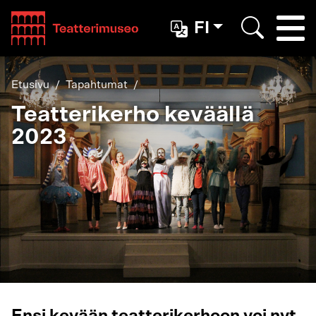
Teatterimuseo
FI
Togg
Etsi
Etusivu
Tapahtumat
Teatterikerho keväällä
2023