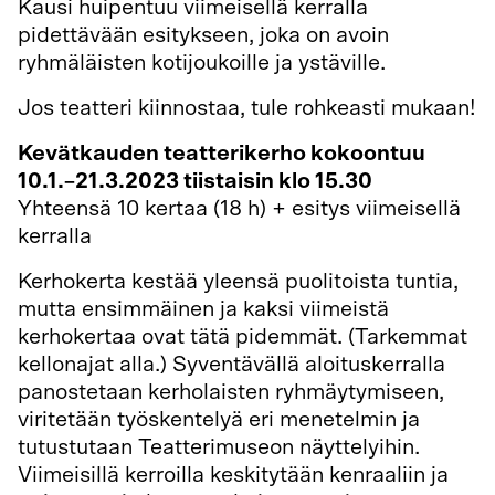
Kausi huipentuu viimeisellä kerralla
pidettävään esitykseen, joka on avoin
ryhmäläisten kotijoukoille ja ystäville.
Jos teatteri kiinnostaa, tule rohkeasti mukaan!
Kevätkauden teatterikerho kokoontuu
10.1.–21.3.2023 tiistaisin klo 15.30
Yhteensä 10 kertaa (18 h) + esitys viimeisellä
kerralla
Kerhokerta kestää yleensä puolitoista tuntia,
mutta ensimmäinen ja kaksi viimeistä
kerhokertaa ovat tätä pidemmät. (Tarkemmat
kellonajat alla.) Syventävällä aloituskerralla
panostetaan kerholaisten ryhmäytymiseen,
viritetään työskentelyä eri menetelmin ja
tutustutaan Teatterimuseon näyttelyihin.
Viimeisillä kerroilla keskitytään kenraaliin ja