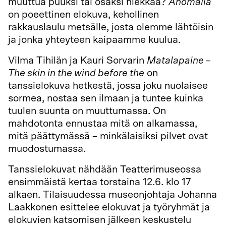
muuttua puuksi tai osaksi hiekkaa?
Anomalia
on poeettinen elokuva, kehollinen
rakkauslaulu metsälle, josta olemme lähtöisin
ja jonka yhteyteen kaipaamme kuulua.
Vilma Tihilän ja Kauri Sorvarin
Matalapaine –
The skin in the wind before the
on
tanssielokuva hetkestä, jossa joku nuolaisee
sormea, nostaa sen ilmaan ja tuntee kuinka
tuulen suunta on muuttumassa. On
mahdotonta ennustaa mitä on alkamassa,
mitä päättymässä – minkälaisiksi pilvet ovat
muodostumassa.
Tanssielokuvat nähdään Teatterimuseossa
ensimmäistä kertaa torstaina 12.6. klo 17
alkaen. Tilaisuudessa museonjohtaja Johanna
Laakkonen esittelee elokuvat ja työryhmät ja
elokuvien katsomisen jälkeen keskustelu