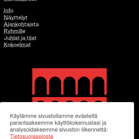
Info
Näyttelyt
Ajankohtaista
Ryhmille
Juhlat ja tilat
Kokoelmat
Käytämme sivustollamme evästeitä
parantaaksemme käyttökokemustasi ja
analysoidaksemme sivuston liikennettä:
Tietosuojaseloste