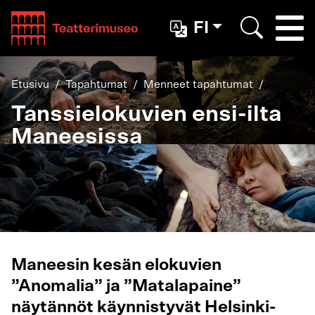
Teatterimuseo
FI
Togg
Etsi
Etusivu
Tapahtumat
Menneet tapahtumat
Tanssielokuvien ensi-ilta
Maneesissa
Maneesin kesän elokuvien
”Anomalia” ja ”Matalapaine”
näytännöt käynnistyvät Helsinki-