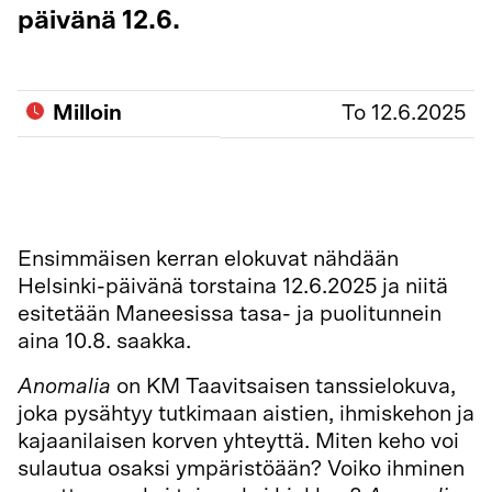
päivänä 12.6.
Milloin
To 12.6.2025
Maneesi toimii kesä–elokuussa kahden
tanssiaiheisen lyhytelokuvan esitysareenana.
Ensimmäisen kerran elokuvat nähdään
Helsinki-päivänä torstaina 12.6.2025 ja niitä
esitetään Maneesissa tasa- ja puolitunnein
aina 10.8. saakka.
Anomalia
on KM Taavitsaisen tanssielokuva,
joka pysähtyy tutkimaan aistien, ihmiskehon ja
kajaanilaisen korven yhteyttä. Miten keho voi
sulautua osaksi ympäristöään? Voiko ihminen