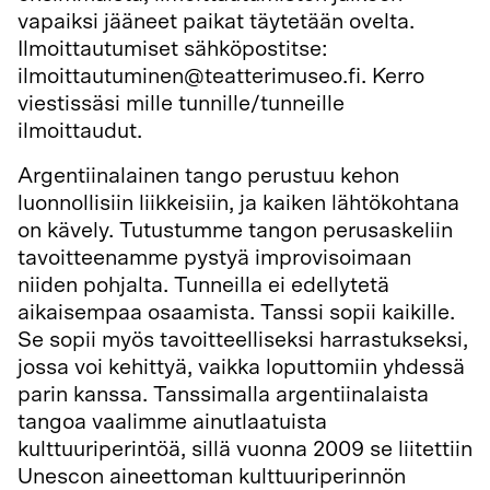
vapaiksi jääneet paikat täytetään ovelta.
Ilmoittautumiset sähköpostitse:
ilmoittautuminen@teatterimuseo.fi. Kerro
viestissäsi mille tunnille/tunneille
ilmoittaudut.
Argentiinalainen tango perustuu kehon
luonnollisiin liikkeisiin, ja kaiken lähtökohtana
on kävely. Tutustumme tangon perusaskeliin
tavoitteenamme pystyä improvisoimaan
niiden pohjalta. Tunneilla ei edellytetä
aikaisempaa osaamista. Tanssi sopii kaikille.
Se sopii myös tavoitteelliseksi harrastukseksi,
jossa voi kehittyä, vaikka loputtomiin yhdessä
parin kanssa. Tanssimalla argentiinalaista
tangoa vaalimme ainutlaatuista
kulttuuriperintöä, sillä vuonna 2009 se liitettiin
Unescon aineettoman kulttuuriperinnön