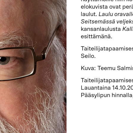
elokuvista ovat per
laulut.
Laulu oraval
Seitsemässä velje
kansanlaulusta
Kall
esittämänä.
Taiteilijatapaamise
Seilo.
Kuva: Teemu Salmi
Taiteilijatapaamis
Lauantaina 14.10.2
Pääsylipun hinnalla