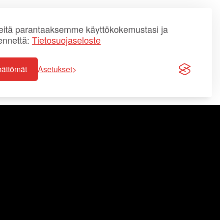
itä parantaaksemme käyttökokemustasi ja
ennettä:
Tietosuojaseloste
mättömät
Asetukset