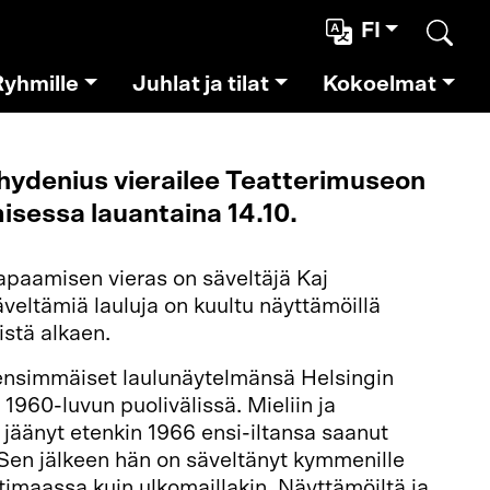
FI
Etsi
Ryhmille
Juhlat ja tilat
Kokoelmat
Chydenius vierailee Teatterimuseon
misessa lauantaina 14.10.
tapaamisen vieras on säveltäjä Kaj
veltämiä lauluja on kuultu näyttämöillä
istä alkaen.
ensimmäiset laulunäytelmänsä Helsingin
e 1960-luvun puolivälissä. Mieliin ja
n jäänyt etenkin 1966 ensi-iltansa saanut
 Sen jälkeen hän on säveltänyt kymmenille
otimaassa kuin ulkomaillakin. Näyttämöiltä ja