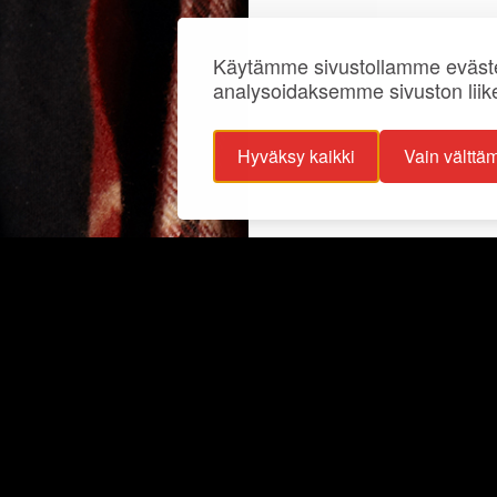
Käytämme sivustollamme eväste
analysoidaksemme sivuston liik
Hyväksy kaikki
Vain välttä
ojaselosteet
Info
ttavuusseloste
Näyttelyt
lisuus
Ajankohtaista
Ryhmille
Juhlat ja tilat
Kokoelmat