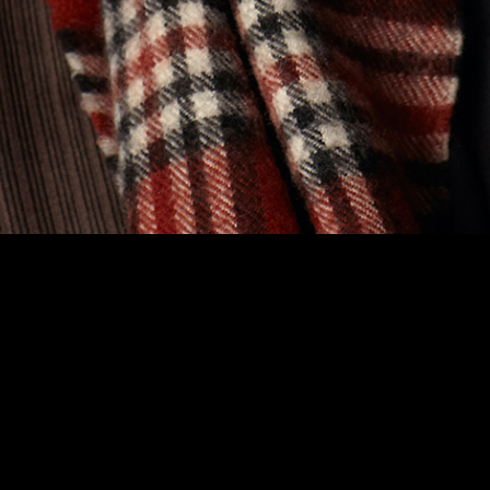
Teatterimuseo
Tietosu
Saavute
Kaapeliaukio 3
Vastuul
00180 Helsinki
Puh. 040 1922 300
Kaikki yhteystiedot
Henkilökunta
Ota yhteyttä