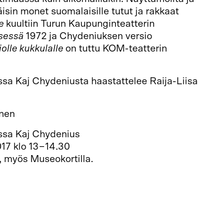
äisin monet suomalaisille tutut ja rakkaat
le
kuultiin Turun Kaupunginteatterin
ksessä
1972 ja Chydeniuksen versio
iolle kukkulalle
on tuttu KOM-teatterin
ssa Kaj Chydeniusta haastattelee Raija-Liisa
nen
essa Kaj Chydenius
017 klo 13−14.30
, myös Museokortilla.