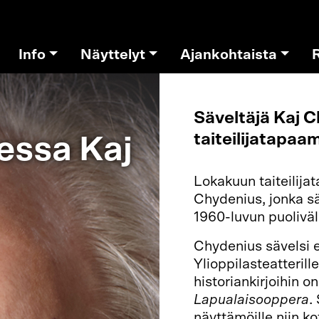
Info
Näyttelyt
Ajankohtaista
Säveltäjä Kaj 
taiteilijatapaa
sessa Kaj
Lokakuun taiteilija
Chydenius, jonka sä
1960-luvun puoliväl
Chydenius sävelsi 
Ylioppilasteatterill
historiankirjoihin o
Lapualaisooppera
.
näyttämöille niin k