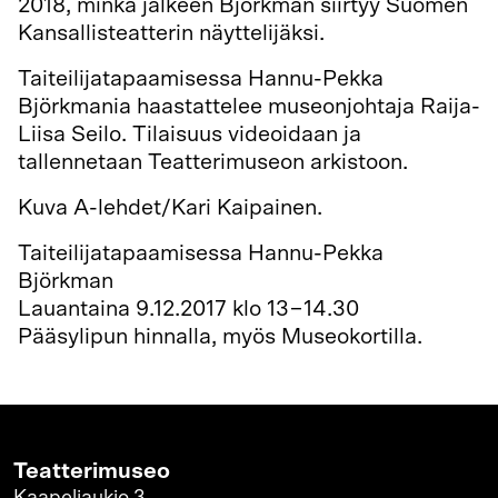
2018, minkä jälkeen Björkman siirtyy Suomen
Kansallisteatterin näyttelijäksi.
Taiteilijatapaamisessa Hannu-Pekka
Björkmania haastattelee museonjohtaja Raija-
Liisa Seilo. Tilaisuus videoidaan ja
tallennetaan Teatterimuseon arkistoon.
Kuva A-lehdet/Kari Kaipainen.
Taiteilijatapaamisessa Hannu-Pekka
Björkman
Lauantaina 9.12.2017 klo 13−14.30
Pääsylipun hinnalla, myös Museokortilla.
Teatterimuseo
Kaapeliaukio 3