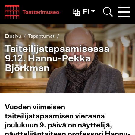
Teatterimuseo
FI
Togg
Etsi
Etusivu
Tapahtumat
Taiteilijatapaamisessa
9.12. Hannu-Pekka
Björkman
Vuoden viimeisen
taiteilijatapaamisen vieraana
joulukuun 9. päivä on näyttelijä,
näyttelijäntaiteen professori Hannu-