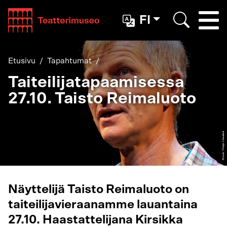
Teatterimuseo
FI
Togg
Etsi
Etusivu
Tapahtumat
Taiteilijatapaamisessa
27.10. Taisto Reimaluoto
Näyttelijä Taisto Reimaluoto on
taiteilijavieraanamme lauantaina
27.10. Haastattelijana Kirsikka