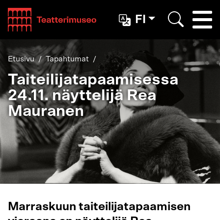
Teatterimuseo
FI
Togg
Etsi
Etusivu
Tapahtumat
Taiteilijatapaamisessa
24.11. näyttelijä Rea
Mauranen
Marraskuun taiteilijatapaamisen