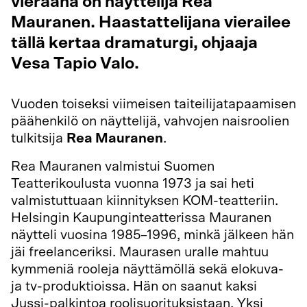
vieraana on näyttelijä Rea
Mauranen. Haastattelijana vierailee
tällä kertaa dramaturgi, ohjaaja
Vesa Tapio Valo.
Vuoden toiseksi viimeisen taiteilijatapaamisen
päähenkilö on näyttelijä, vahvojen naisroolien
tulkitsija
Rea Mauranen
.
Rea Mauranen valmistui Suomen
Teatterikoulusta vuonna 1973 ja sai heti
valmistuttuaan kiinnityksen KOM-teatteriin.
Helsingin Kaupunginteatterissa Mauranen
näytteli vuosina 1985–1996, minkä jälkeen hän
jäi freelanceriksi. Maurasen uralle mahtuu
kymmeniä rooleja näyttämöllä sekä elokuva-
ja tv-produktioissa. Hän on saanut kaksi
Jussi-palkintoa roolisuorituksistaan. Yksi