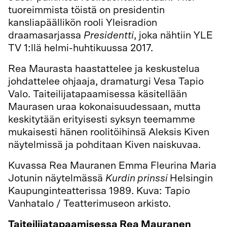
tuoreimmista töistä on presidentin
kansliapäällikön rooli Yleisradion
draamasarjassa
Presidentti
, joka nähtiin YLE
TV 1:llä helmi-huhtikuussa 2017.
Rea Maurasta haastattelee ja keskustelua
johdattelee ohjaaja, dramaturgi Vesa Tapio
Valo. Taiteilijatapaamisessa käsitellään
Maurasen uraa kokonaisuudessaan, mutta
keskitytään erityisesti syksyn teemamme
mukaisesti hänen roolitöihinsä Aleksis Kiven
näytelmissä ja pohditaan Kiven naiskuvaa.
Kuvassa Rea Mauranen Emma Fleurina Maria
Jotunin näytelmässä
Kurdin prinssi
Helsingin
Kaupunginteatterissa 1989. Kuva: Tapio
Vanhatalo / Teatterimuseon arkisto.
Taiteilijatapaamisessa Rea Mauranen