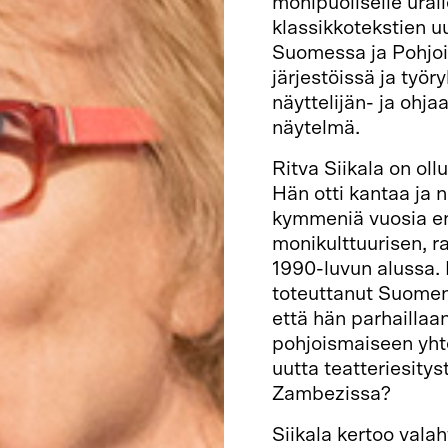
monipuoliselle ural
klassikkotekstien uu
Suomessa ja Pohjois
järjestöissä ja työr
näyttelijän- ja ohja
näytelmä.
Ritva Siikala on o
Hän otti kantaa ja 
kymmeniä vuosia en
monikulttuurisen, r
1990-luvun alussa. 
toteuttanut Suomen
että hän parhaillaan
pohjoismaiseen yhte
uutta teatteriesity
Zambezissa?
Siikala kertoo vala