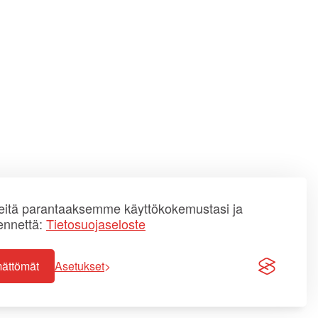
itä parantaaksemme käyttökokemustasi ja
ennettä:
Tietosuojaseloste
mättömät
Asetukset