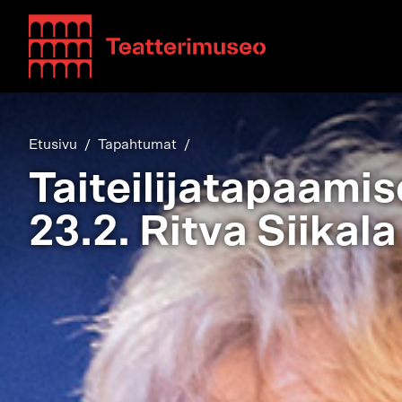
Teatterimuseo
Etusivu
Tapahtumat
Taiteilijatapaami
23.2. Ritva Siikala