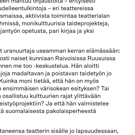
leen mahtuu ohjaustöitä – erityisesti
delleentulkintoja – eri teattereissa
maissa, aktiivista toimintaa teatterialan
yhmissä, monikulttuurisia taideprojekteja,
ajantyön opetusta, pari kirjaa ja yksi
llut uranuurtaja useamman kerran elämässään:
nosti naiset kunniaan Raivoisissa Ruusuissa
nen me too -keskustelua. Hän aloitti
ajoja madaltavan ja poistavan taidetyön jo
Kuinka moni tietää, että hän on myös
 ensimmäisen värisokean esityksen? Tai
 osallistuu kulttuurien rajat ylittävään
istyöprojektiin? Ja että hän valmistelee
stä suomalaisesta pakolaisperheestä
htaneensa teatterin sisälle jo lapsuudessaan,