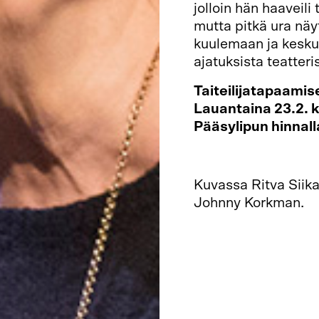
jolloin hän haaveili
mutta pitkä ura näy
kuulemaan ja keskus
ajatuksista teatteri
Taiteilijatapaamis
Lauantaina 23.2. k
Pääsylipun hinnall
Liput myynnissä tä
Kuvassa Ritva Siik
Johnny Korkman.