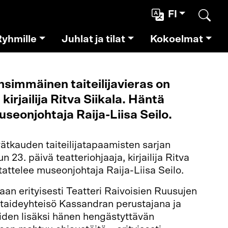
FI
Etsi
Ryhmille
Juhlat ja tilat
Kokoelmat
simmäinen taiteilijavieras on
 kirjailija Ritva Siikala. Häntä
seonjohtaja Raija-Liisa Seilo.
ätkauden taiteilijatapaamisten sarjan
 23. päivä teatteriohjaaja, kirjailija Ritva
tattelee museonjohtaja Raija-Liisa Seilo.
aan erityisesti Teatteri Raivoisien Ruusujen
 taideyhteisö Kassandran perustajana ja
iden lisäksi hänen hengästyttävän