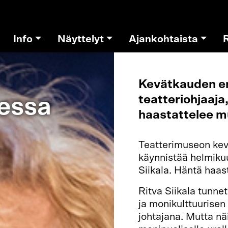
Info
Näyttelyt
Ajankohtaista
Kevätkauden en
teatteriohjaaja,
sessa
haastattelee mu
Teatterimuseon kev
käynnistää helmikuun
Siikala. Häntä haas
Ritva Siikala tunnet
ja monikulttuurisen
johtajana. Mutta nä