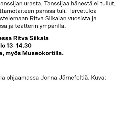
 tanssijan urasta. Tanssijaa hänestä ei tullut,
ttämötaiteen parissa tuli. Tervetuloa
telemaan Ritva Siikalan vuosista ja
ssa ja teatterin ympärillä.
essa Ritva Siikala
lo 13–14.30
a, myös Museokortilla.
ällä!
ala ohjaamassa Jonna Järnefeltiä. Kuva: