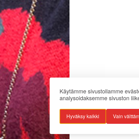
Käytämme sivustollamme eväste
analysoidaksemme sivuston liik
Hyväksy kaikki
Vain välttä