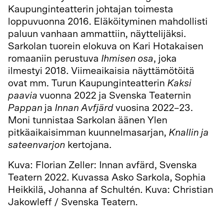
Kaupunginteatterin johtajan toimesta
loppuvuonna 2016. Eläköityminen mahdollisti
paluun vanhaan ammattiin, näyttelijäksi.
Sarkolan tuorein elokuva on Kari Hotakaisen
romaaniin perustuva
Ihmisen osa
, joka
ilmestyi 2018. Viimeaikaisia näyttämötöitä
ovat mm. Turun Kaupunginteatterin
Kaksi
paavia
vuonna 2022 ja Svenska Teaternin
Pappan
ja
Innan Avfjärd
vuosina 2022–23.
Moni tunnistaa Sarkolan äänen Ylen
pitkäaikaisimman kuunnelmasarjan,
Knallin ja
sateenvarjon
kertojana.
Kuva: Florian Zeller: Innan avfärd, Svenska
Teatern 2022. Kuvassa Asko Sarkola, Sophia
Heikkilä, Johanna af Schultén. Kuva: Christian
Jakowleff / Svenska Teatern.