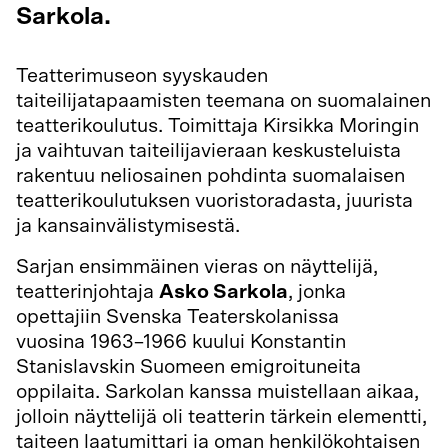
Sarkola.
Teatterimuseon syyskauden
taiteilijatapaamisten teemana on suomalainen
teatterikoulutus. Toimittaja Kirsikka Moringin
ja vaihtuvan taiteilijavieraan keskusteluista
rakentuu neliosainen pohdinta suomalaisen
teatterikoulutuksen vuoristoradasta, juurista
ja kansainvälistymisestä.
Sarjan ensimmäinen vieras on näyttelijä,
teatterinjohtaja
Asko Sarkola
, jonka
opettajiin Svenska Teaterskolanissa
vuosina 1963–1966 kuului Konstantin
Stanislavskin Suomeen emigroituneita
oppilaita. Sarkolan kanssa muistellaan aikaa,
jolloin näyttelijä oli teatterin tärkein elementti,
taiteen laatumittari ja oman henkilökohtaisen