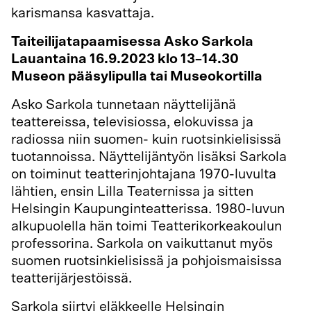
karismansa kasvattaja.
Taiteilijatapaamisessa Asko Sarkola
Lauantaina 16.9.2023 klo 13–14.30
Museon pääsylipulla tai Museokortilla
Asko Sarkola tunnetaan näyttelijänä
teattereissa, televisiossa, elokuvissa ja
radiossa niin suomen- kuin ruotsinkielisissä
tuotannoissa. Näyttelijäntyön lisäksi Sarkola
on toiminut teatterinjohtajana 1970-luvulta
lähtien, ensin Lilla Teaternissa ja sitten
Helsingin Kaupunginteatterissa. 1980-luvun
alkupuolella hän toimi Teatterikorkeakoulun
professorina. Sarkola on vaikuttanut myös
suomen ruotsinkielisissä ja pohjoismaisissa
teatterijärjestöissä.
Sarkola siirtyi eläkkeelle Helsingin