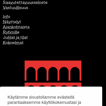
Saavutettavuusseloste
Vastuullisuus
Info
Näyttelyt
Ajankohtaista
Ryhmille
Juhlat ja tilat
Kokoelmat
Käytämme sivustollamme evästeitä
parantaaksemme käyttökokemustasi ja