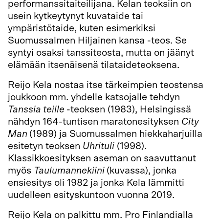
performanssitaiteilijana. Kelan teoksiin on
usein kytkeytynyt kuvataide tai
ympäristötaide, kuten esimerkiksi
Suomussalmen Hiljainen kansa -teos. Se
syntyi osaksi tanssiteosta, mutta on jäänyt
elämään itsenäisenä tilataideteoksena.
Reijo Kela nostaa itse tärkeimpien teostensa
joukkoon mm. yhdelle katsojalle tehdyn
Tanssia teille
-teoksen (1983), Helsingissä
nähdyn 164-tuntisen maratonesityksen
City
Man
(1989) ja Suomussalmen hiekkaharjuilla
esitetyn teoksen
Uhrituli
(1998).
Klassikkoesityksen aseman on saavuttanut
myös
Taulumannekiini
(kuvassa), jonka
ensiesitys oli 1982 ja jonka Kela lämmitti
uudelleen esityskuntoon vuonna 2019.
Reijo Kela on palkittu mm. Pro Finlandialla