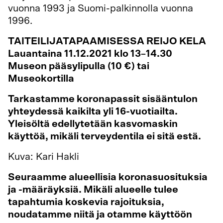
vuonna 1993 ja Suomi-palkinnolla vuonna
1996.
TAITEILIJATAPAAMISESSA REIJO KELA
Lauantaina 11.12.2021 klo 13–14.30
Museon pääsylipulla (10 €) tai
Museokortilla
Tarkastamme koronapassit sisääntulon
yhteydessä kaikilta yli 16-vuotiailta.
Yleisöltä edellytetään kasvomaskin
käyttöä, mikäli terveydentila ei sitä estä.
Kuva: Kari Hakli
Seuraamme alueellisia koronasuosituksia
ja -määräyksiä. Mikäli alueelle tulee
tapahtumia koskevia rajoituksia,
noudatamme niitä ja otamme käyttöön