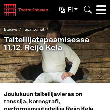
Teatterimuseo
FI
Togg
Etsi
Etusivu
Tapahtumat
Taiteilijatapaamisessa
11.12. Reijo Kela
Joulukuun taiteilijavieras on
tanssija, koreografi,
performanssitaiteilija Reijo Kela.