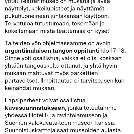
yötä! Teatterimuseo on mukana ja avaa
näyttelyt, kokeilupisteet ja näyttämöt
pukuhuoneineen juhlakansan käyttöön.
Tervetuloa tutustumaan, tekemään ja
kokeilemaan mistä teatterissa on kyse!
Taiteiden yön ohjelmassamme on avoin
argentiinalaisen tangon oppitunti
klo 17–18.
Sinne voit osallistua, vaikka et olisi koskaan
yhtään tangoaskelta ottanut, ja yhtä hyvin
mukaan mahtuvat myös parkettien
partaveitset. Ilmoittautua ei tarvitse, sen kun
keinahdat mukaan!
Lapsiperheet voivat osallistua
kuvasuunnistukseen
, jonka toteutamme
yhdessä Hotelli- ja ravintolamuseon ja
Suomen valokuvataiteen museon kanssa.
Suunnistuskarttoja s
aat museoiden aulasta.