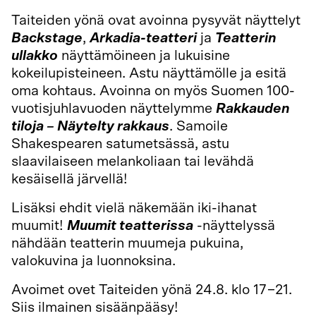
Taiteiden yönä ovat avoinna pysyvät näyttelyt
Backstage
,
Arkadia-teatteri
ja
Teatterin
ullakko
näyttämöineen ja lukuisine
kokeilupisteineen. Astu näyttämölle ja esitä
oma kohtaus. Avoinna on myös Suomen 100-
vuotisjuhlavuoden näyttelymme
Rakkauden
tiloja – Näytelty rakkaus
. Samoile
Shakespearen satumetsässä, astu
slaavilaiseen melankoliaan tai levähdä
kesäisellä järvellä!
Lisäksi ehdit vielä näkemään iki-ihanat
muumit!
Muumit teatterissa
-näyttelyssä
nähdään teatterin muumeja pukuina,
valokuvina ja luonnoksina.
Avoimet ovet Taiteiden yönä 24.8. klo 17−21.
Siis ilmainen sisäänpääsy!