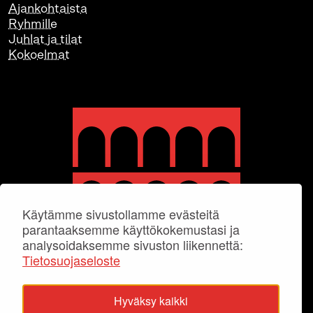
Ajankohtaista
Ryhmille
Juhlat ja tilat
Kokoelmat
Käytämme sivustollamme evästeitä
parantaaksemme käyttökokemustasi ja
analysoidaksemme sivuston liikennettä:
Tietosuojaseloste
Hyväksy kaikki