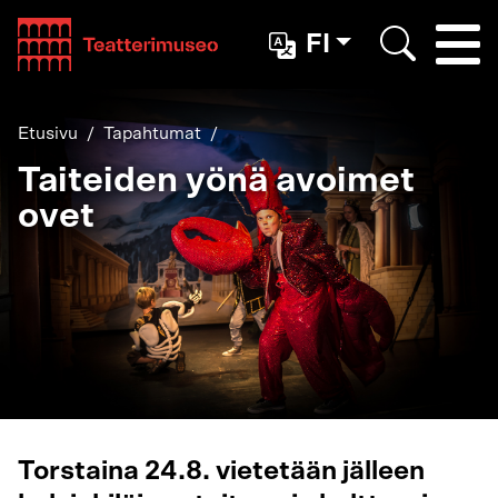
Teatterimuseo
FI
Togg
Etsi
Etusivu
Tapahtumat
Taiteiden yönä avoimet
ovet
Torstaina 24.8. vietetään jälleen