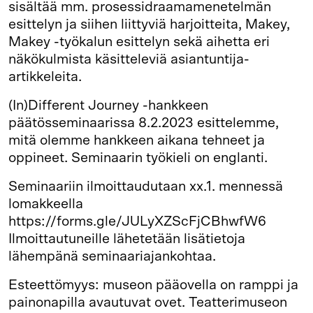
sisältää mm. prosessidraamamenetelmän
esittelyn ja siihen liittyviä harjoitteita, Makey,
Makey -työkalun esittelyn sekä aihetta eri
näkökulmista käsitteleviä asiantuntija-
artikkeleita.
(In)Different Journey -hankkeen
päätösseminaarissa 8.2.2023 esittelemme,
mitä olemme hankkeen aikana tehneet ja
oppineet. Seminaarin työkieli on englanti.
Seminaariin ilmoittaudutaan xx.1. mennessä
lomakkeella
https://forms.gle/JULyXZScFjCBhwfW6
Ilmoittautuneille lähetetään lisätietoja
lähempänä seminaariajankohtaa.
Esteettömyys: museon pääovella on ramppi ja
painonapilla avautuvat ovet. Teatterimuseon