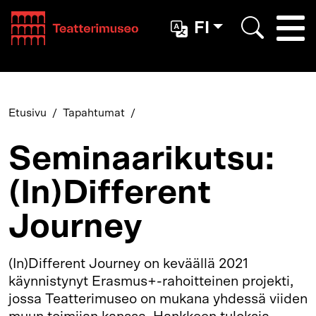
Teatterimuseo
FI
Togg
Etsi
Etusivu
Tapahtumat
Seminaarikutsu:
(In)Different
Journey
(In)Different Journey on keväällä 2021
käynnistynyt Erasmus+-rahoitteinen projekti,
jossa Teatterimuseo on mukana yhdessä viiden