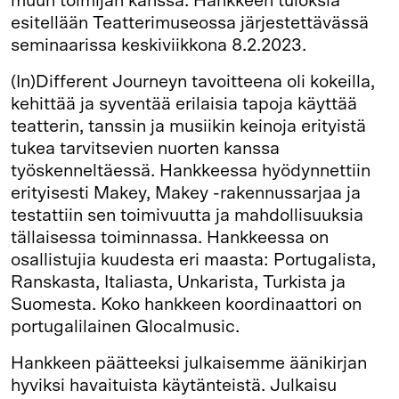
muun toimijan kanssa. Hankkeen tuloksia
esitellään Teatterimuseossa järjestettävässä
seminaarissa keskiviikkona 8.2.2023.
(In)Different Journeyn tavoitteena oli kokeilla,
kehittää ja syventää erilaisia tapoja käyttää
teatterin, tanssin ja musiikin keinoja erityistä
tukea tarvitsevien nuorten kanssa
työskenneltäessä. Hankkeessa hyödynnettiin
erityisesti Makey, Makey -rakennussarjaa ja
testattiin sen toimivuutta ja mahdollisuuksia
tällaisessa toiminnassa. Hankkeessa on
osallistujia kuudesta eri maasta: Portugalista,
Ranskasta, Italiasta, Unkarista, Turkista ja
Suomesta. Koko hankkeen koordinaattori on
portugalilainen Glocalmusic.
Hankkeen päätteeksi julkaisemme äänikirjan
hyviksi havaituista käytänteistä. Julkaisu